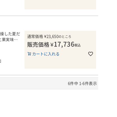
スなど、グラ
秀逸な赤ワイ
ります。
イナリーで
しいのかを示
トで複雑なワ
イナリーでは
ど果皮と寝か
いワインを生
ンチオークで
は決してワイ
乾燥した夏だ
瓶内熟成も
通常価格
¥
23,650
のところ
と果実味を
ウがつかわれ
17,736
販売価格
¥
ンスの中でも
税込
高級ワインに
メント
カートに入れる
 Real
め、カリムネ
ワイン)が、
口
ベリーやスグ
プレスし、野
あるスタイル
Top
ニンがエレガ
。11か月
かになり、よ
事NO.1の栄
ン。
6
件中
1
-
6
件表示
きたブラコヴ
ールとサンテ
西に約20キ
秀逸な赤ワイ
当主のマイ
イナリーで
イトと息子