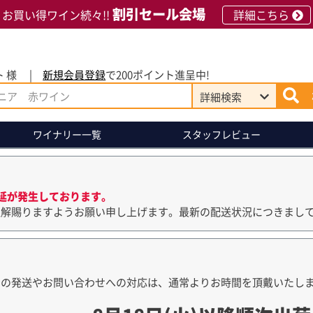
割引セール会場
お買い得ワイン続々!!
詳細こちら
 様
新規会員登録
で200ポイント進呈中!
詳細
検索
ワイナリー
一覧
スタッフレビュー
延が発生しております。
理解賜りますようお願い申し上げます。最新の配送状況につきまし
品の発送やお問い合わせへの対応は、通常よりお時間を頂戴いたし