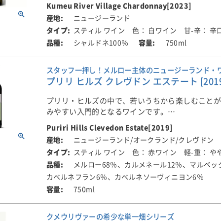
Kumeu River Village Chardonnay[2023]
アンスは控えめ。香りにはレモンの爽やかさとほ
■生産者のコメント
ニュージーランド
感じられ、口当たりはシルキーでバランスがよく
生き生きとしたライムやレモンの香りと、イチジ
酸が心地よいフィニッシュへと導きます。
スティル ワイン
色： 白ワイン
甘-辛： 辛
のかな味わいと共に火打ち石やミネラルの風味が
シャルドネ100％
750ml
きとした果実味が見事に表れています。オーク樽
今すぐに楽しめる仕上がりですが、4～6年の瓶熟
控えめです。食前酒としても楽しめますし、魚介
らに深みを増していくポテンシャルも持ち合わせ
むとさらに良いです。
スタッフ一押し！メルロー主体のニュージーランド・
プリリ ヒルズ クレヴドン エステート [2019
■栽培について
■畑について
ブドウは、ニュージーランド/オークランドのクメ
ブドウは、ニュー―ランドのオークランド/クメウ
プリリ・ヒルズの中で、若いうちから楽しむこと
の自社畑から収穫しています。
畑と、ホークスベイ地域の自社畑のブドウがつか
みやすい入門的となるワインです。
す。
Puriri Hills Clevedon Estate[2019]
■醸造について
ワイナリーのポリシーは、「少量でも本当に素晴
このワインは、すべて手摘みで収穫されたブドウ
ニュージーランド/オークランド/クレヴドン
■醸造について
を生産すること。そして、初期の飲み頃を迎える
房をやさしくプレス。その後、自然酵母によって10
手摘みで収穫後、野生酵母にてステンレスタンク(6
スティル ワイン
色： 赤ワイン
軽-重： や
ワインをリリースしない事」です。そのため、こ
チオーク樽(1年および2年使用主体、新樽不使用)
ンチオーク古樽(40％)で発酵します。
メルロー68％、カルメネール12％、マルベッ
リースまで、4年以上の瓶内熟成を行っています。
れました。さらに、マロラクティック発酵を100％
カベルネフラン6％、カベルネソーヴィニヨン6％
の中で11か月間じっくりと熟成させています。
■ボブ・キャンベル氏(マスター・オブ・ワイン)の
750ml
■クメウ・リヴァーについて
「95点」。カシス、ラズベリー、ブラックベリー
アルコール度数は控えめの12.5％で、繊細さと奥
クメウ・リヴァーはユーゴスラビアから移住して
ハーブ、ナッツのようなオークの風味を持つ、リ
えたエレガントな仕上がりです。
クメウリヴァーの希少な単一畑シリーズ
ィッチ・ファミリーによって、オークランドから北
ある赤ワイン。今すぐ飲めますが、瓶熟によって