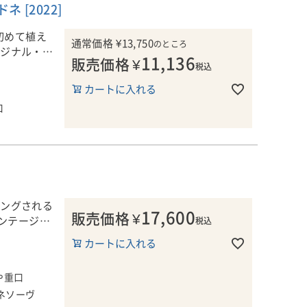
 [2022]
当主のマイ
向性を感じさ
イトと息子
初めて植え
イナリーの評
通常価格
¥
13,750
のところ
リジナル・ブ
きたブラコヴ
11,136
販売価格
¥
ィンヤードを
西に約20キ
税込
栽培を行って
ネのブレンド
当主のマイ
られており
深みとテク
カートに入れる
てきました。
イトと息子
インスティ
口
イナリーの評
亡くなった
前よりもさ
っていま
ぽいミネラル
年にニュー
レスタンク
られており
した。
フレンチオー
インスティ
亡くなった
ネは、世界的
年も続いて
っていま
リングされる
ースしないた
17,600
販売価格
¥
型的なハン
年にニュー
ィンテージで
税込
ます。アル
した。
カートに入れる
で、香りは突
ネは、世界的
ュが持つよう
さ、口の中で
や重口
。プリリヒル
ラルが続きま
ネソーヴ
ダークチェリ
ールとサンテ