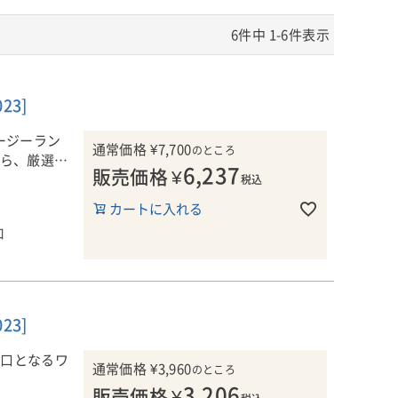
6
件中
1
-
6
件表示
23]
ージーラン
通常価格
¥
7,700
のところ
から、厳選し
6,237
販売価格
¥
税込
カートに入れる
口
以上守り続
を保つため
した。この年
は控えめな
使用のフレン
23]
の美しいバラ
り口となるワ
通常価格
¥
3,960
のところ
3,206
販売価格
¥
ピーチのニュ