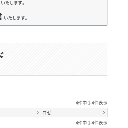
荷
いたします。
信
いたします。
ド
4
件中
1
-
4
件表示
ロゼ
4
件中
1
-
4
件表示