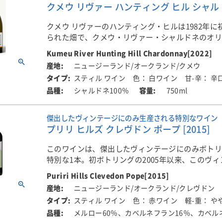
クメウ リヴァー ハンティング ヒル シャルドネ
ロ離れたクメウ地区に1944年に設立されました。
なるポテンシャルを持っています。ボルドーの方
ク・ブラコヴィッチは1949年に亡くなり、妻のケ
せる魅惑的なワインです。
クメウ リヴァーのハンティング・ヒルは1982年に
■クメウ・リヴァーについて
のマテがブドウ栽培とワイン造りを引き継ぎ、ワ
られた畑で、クメウ・リヴァー・シャルドネのオ
クメウ・リヴァーはユーゴスラビアから移住して
価を高めました。
■栽培について
レンドの重要な部分を占めています。マテズ・ヴ
ィッチ・ファミリーによって、オークランドから北
自社畑では、有機またはバイオダイナミックでの
Kumeu River Hunting Hill Chardonnay[2022]
見下ろす斜面にあり、常にエステート・シャルド
ロ離れたクメウ地区に1944年に設立されました。
マテはニュージーランドのワイン業界でも名が知
います。また、樹齢が18-21年と伸びてきた結果、
ニュージーランド/オークランド/クメウ
につかわれ、美しく熟したリッチな果実を提供し
ク・ブラコヴィッチは1949年に亡くなり、妻のケ
1982年から1985年にはニュージーランド・ワイン
スチャーが更に増してきています。
スティル ワイン
色： 白ワイン
甘-辛： 辛
のマテがブドウ栽培とワイン造りを引き継ぎ、ワ
チュートの委員長も務めました。1992年にマテが
シャルドネ100％
750ml
ハンティング・ヒルは2000年に植え替えられ、以
価を高めました。
後は、彼の妻メルバと3人の息子がワイナリーを守
■醸造について
らに良くなり、美しく熟した果実味と独特の粉っ
す。醸造責任者を務める長男のマイケルは、1989
ワイナリーでは、100％除梗してオーク樽とステン
が感じられるようになりました。
マテはニュージーランドのワイン業界でも名が知
ジーランド初のマスター・オブ・ワインとなりま
傑出したヴィンテージにのみ生産される特別なワイン
にて、自然酵母中心の発酵を行います。発酵後、
1982年から1985年にはニュージーランド・ワイン
プリリ ヒルズ クレヴドン ポープ [2015]
ク樽(新樽約40％)で21ヶ月間熟成しています。
■ワインメーカーのコメント
チュートの委員長も務めました。1992年にマテが
そして、現在、クメウ・リヴァーの造るシャルド
2019年以降の驚異的なヴィンテージが、この2022
後は、彼の妻メルバと3人の息子がワイナリーを守
このワインは、傑出したヴィンテージにのみボト
に高い評価をうけています。
初期の飲み頃を迎えるまでは決してワインをリリ
います。収穫時の条件は素晴らしく、2022年は典
す。醸造責任者を務める長男のマイケルは、1989
特別な1本。初ボトリングの2005年以来、このヴ
め、蔵出しまでに、4年以上の瓶内熟成を行ってい
ティング・ヒルを生み出しました。
ジーランド初のマスター・オブ・ワインとなりま
6度目のリリースとなります。
コール度12.8％。
Puriri Hills Clevedon Pope[2015]
ニュージーランド/オークランド/クレヴドン
非常に特徴的なテロワール主導の典型性なワイン
そして、現在、クメウ・リヴァーの造るシャルド
ボルドー右岸の、特にポムロールのグラン・クリ
き抜けるようなレモンやライムの広がりと華やか
スティル ワイン
色： 赤ワイン
軽-重： や
に高い評価をうけています。
な華やかさとエレガンスを備えたトップキュヴェ
■プリリ・ヒルズについて
は豊かさとボリュームがあり、余韻には酸とミネ
メルロー60％、カベルネフラン16％、カベル
ズらしいエキゾチックな凝縮したフレーバーで、
プリリヒルズは、フランスのボルドー右岸ポムロ