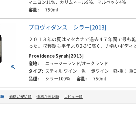
す。
ーやプラム、ウッドスモーク、トリュフ、スパイ
ィニヨン11％、カリムネール9％、マルベック4％
ミリオンのグランクリュにインスパイアされた、
スの中で時間と共に複雑さを増しながら芳醇に香
750ml
ンを生産するニュージーランドのブティック・ワ
これは、シャルドネというブドウがいかに素晴ら
す。1999年から生産を開始しました。
す絶対的な典型例です。美しく力強く、エレガン
畑は有機、またはバイオダイナミックで管理。ワ
プロヴィダンス シラー[2013]
インで、長期熟成能力を持っています。
100％除梗して、4-5日低温下で醸し、3-4週間ほ
ワイナリーのポリシーは少量でも本当に素晴らし
せます。自然酵母中心の発酵後に、22ヶ月間フレ
産すること。そして、初期の飲み頃を迎えるまで
２０１３年の夏はマタカナで過去４７年間で最も
■畑について
熟成。新樽は約90％使用。蔵出しまでに6年以上の
ンをリリースしない事です。
った。収穫期も平年より2-3℃高く、力強いボディ
自社畑ハンティング・ヒル・ヴィンヤードのブド
行っています。
持つ、余韻の長いワインに仕上がり、プロヴィダ
ています。
Providence Syrah[2013]
現在、プリリヒルズは国内外で、ボルドー右岸の
優良な年となった。
■ボブ・キャンベル(マスター・オブ・ワイン)のコ
ニュージーランド/オークランド
も引けを取らない品質であると認識されています。The
■醸造について
「96点」。カベルネ・ソーヴィニヨンの比率を高
Reviewというボブ・キャンベル(マスター・オブ・
スティル ワイン
色： 赤ワイン
軽-重： 重
スモーキーでラズベリーやヴァニラの香り。ラズ
ハンティング・ヒルの畑から手摘みで収穫。全房
ールを加えることで、より濃縮され、より骨格の
主だって行う年間試飲を元にしたランキングでは、「
シラー100％
750ml
リの実のニュアンスと軽やかでフレッシュなタン
生酵母で樽発酵100％、マロラクティック発酵100％
となったフラッグシップ・レーベルです。まろや
Wineries of New Zealand 2020」においては、見
ントな余韻に繋がる。滑らかでエレガントなワイ
樽熟成しています。
り複雑性を増すには、少し時間が必要です。
光に輝いています。
着順
価格が安い順
価格が高い順
レビュー順
■クメウ・リヴァーについて
■プリリヒルズについて
クメウ・リヴァーはユーゴスラビアから移住して
プリリヒルズは、フランスのボルドー右岸ポムロ
ィッチ・ファミリーによって、オークランドから北
ミリオンのグランクリュにインスパイアされた、
ロ離れたクメウ地区に1944年に設立されました。
ンを生産するニュージーランドのブティック・ワ
ク・ブラコヴィッチは1949年に亡くなり、妻のケ
す。1999年から生産を開始しました。