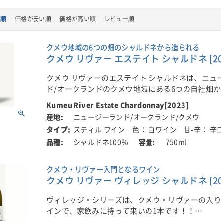
着順
価格が安い順
価格が高い順
レビュー順
クメウ地域の6つの畑のシャルドネから造られる
クメウ リヴァー エステイト シャルドネ [20
クメウ リヴァーのエステイト シャルドネは、ニュ
ド/オークランドのクメウ地域にある6つの自社畑
たブドウを使用して造られた人気ワインです！
Kumeu River Estate Chardonnay[2023]
ニュージーランド/オークランド/クメウ
■生産者のコメント
スティル ワイン
色： 白ワイン
甘-辛： 辛
2023年ヴィンテージは、クメウ・リヴァーが35年
シャルドネ100％
750ml
けてきたエステート・シャルドネの高い品質基準
に、ブドウの厳選がこれまで以上に重要となりま
は比較的軽めのヴィンテージで、アルコール度数
クメウ・リヴァー入門となるワイン
12.5％。醸造には新樽を使用せず、1年および2年
クメウ リヴァー ヴィレッジ シャルドネ [20
チオーク樽を主体に用いることで、果実味と樽香
ンスを実現しています。
ヴィレッジ・シリーズは、クメウ・リヴァーの入
インで、家飲みに持って来いの1本です！！
味わいは、例年よりもやや柑橘類寄りの印象で、