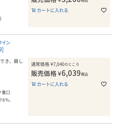
税込
のかな白桃が
カートに入れる
、洗練された
クや白桃のほ
口
あり、生き生
からの香りは
成により、さ
類と一緒に飲
ています。
ワイン
]
ウ地域の6つ
地区の自社
ができ、親し
通常価格
¥
7,040
のところ
われていま
6,039
販売価格
¥
税込
らしいワイン
カートに入れる
を使用し、全
までは決して
0％フレン
0％)とフレ
や重口
のワインもリ
で発酵が行わ
ク8％、
実施し、樽
コメント
、杉、ドライ
行きを兼ね備
きたブラコヴ
ッチで質感の
西に約20キ
、さらに良く