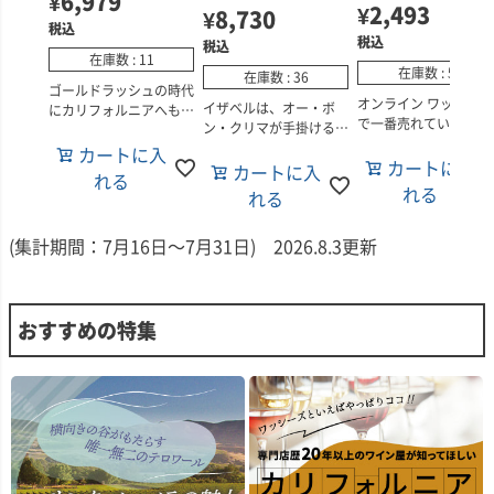
¥
6,979
¥
2,493
¥
8,730
税込
税込
税込
在庫数
11
在庫数
53
在庫数
36
ゴールドラッシュの時代
オンライン ワッシーズ
イザベルは、オー・ボ
にカリフォルニアへもた
で一番売れている、カ
ン・クリマが手掛けるす
らされたジンファンデル
フォルニアの人気カベ
べてのピノ・ノワールの
は、多くの人々から“ア
カートに入
ネソーヴィニヨン！
カートに入
中から、毎年もっとも品
カートに入
メリカの伝統的ブドウ品
れる
質の高い「ベスト・バレ
種”と見なされていま
れる
れる
■生産者のコメント
ル」を厳選し、ブレンド
す。このジンファンデル
このカベルネ・ソーヴ
して造られるワイン。オ
は、カリフォルニアワイ
(集計期間：7月16日～7月31日) 2026.8.3更新
ニヨンは、深いルビー
ー・ボン・クリマの最高
ンの歴史への敬意を込め
かった紫色をしており
峰に位置づけられる一本
て造られた一本です！
グラスから立ち上るブ
です！
ーベリー、カシス、ダ
使用されているブドウ
クチョコレートの香り
おすすめの特集
■生産者のコメント
は、州内でも最も古いワ
印象的です。
2022年の「イザベル」
イン産地に位置する一流
ピノ・ノワールは、6つ
畑から収穫されたもの
熟した黒系果実の風味
の畑の最上級樽をブレン
で、なかには樹齢100年
が、樽熟成による香ば
ドした、複雑で奥行きの
を超える区画も含まれて
いオーク香と見事に調
あるキュヴェです。
います。
しています。ミディア
からフルボディの味わ
明るい赤系果実がまず前
■生産者のコメント
で、フレッシュさが際
面に現れ、キャンディの
ラズベリー、チェリー、