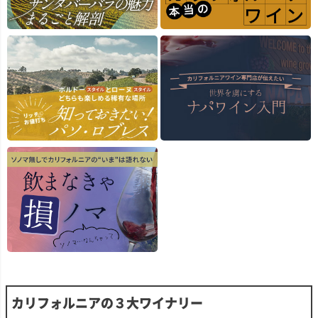
ち、滑らかでビロード
ようなクランベリーやホ
クランベリーの香りに、
ような質感。繊細で官
ワイトペッパー、ジャス
ドライハーブや花のニュ
的な余韻が続き、もう
ミンの花のニュアンスが
アンスが調和して広がり
杯飲みたくなるような
続きます。空気に触れる
ます。口に含むと、凝縮
力にあふれています。
と、苔やナツメグを思わ
した赤い果実味にスパイ
せる、落ち着いた香りが
スやリコリスの風味が重
■栽培について
現れ、土っぽい深みを演
なり、繊細なタンニンに
カリフォルニア州の中
出します。
支えられたジューシーな
も、特に優れた栽培地
味わいが感じられます。
から選び抜かれたブド
味わいは、赤い果実の風
余韻は長く、シルキー
を使用しています。
味に、ローストしたカカ
で、豊かな風味が持続し
2022年ヴィンテージで
オやバニラ・カスタード
ます。
は、ソノマ、ナパ、ロ
のような、まろやかさが
イ、メンドシーノとい
重なり、ジューシーな酸
■栽培について
た、評価の高い銘醸地
味ときめ細やかなタンニ
カリフォルニア州のアマ
個性が表現されていま
ンが美しく調和していま
ドール郡(50％)、エルド
す。
す。エレガントで余韻が
ラド郡(25％)、レイク郡
長く、美しく熟成してい
(20％)、ナパ郡(5％)と
■醸造について
くポテンシャルを備えた
いう、4つの主要産地に
フレンチオーク樽(新樽
ワインです。
ある厳選された畑のブド
30％)で10か月間熟成
ウを使用しています。
せています。アルコー
■栽培について
度14.5％。
毎年の比率は非公開です
1月と2月の小雨が功を
カリフォルニアの３大ワイナリー
が、イザベルにはカリフ
奏し、順調な開花と生育
ォルニア各地で収穫され
期を迎えました。夏の暑