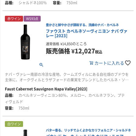
シャルドネ100％
750ml
豊潤さと活力に満ちた味わいが見事に調和したワイン。
グラスからは、マイヤーレモンや完熟した白桃のアロマに加え、丸みがあり
赤ワイン
WS93点
甘みと香ばしさの強いマルコナアーモンドを砕いたようなニュアンス、そし
豊かさと鮮やかさが調和する、洗練のナパ・カベルネ
てほのかに火打石を思わせるミネラル感が立ち上がります。
ファウスト カベルネソーヴィニヨン ナパ ヴァ
レー [2023]
口に含むと、明るい柑橘の風味が広がり、レモンカードや熟したストーンフ
ルーツ、そしてやさしい甘みを帯びたオーク樽のニュアンスが感じられま
のところ
通常価格
¥
14,850
す。鮮やかな酸が、なめらかな質感を心地よく引き締め、長く美しい余韻へ
販売価格
¥
12,027
税込
と続いていきます。
カートに入れる
■栽培について
カリフォルニア州ナパ・ヴァレーの、個性豊かな6つの厳選された畑のブドウ
ナパ・ヴァレー南部の冷涼な産地、クームズヴィルにある自社畑のブドウを
を使用しています。
主体に、オークヴィルとラザフォードの果実をブレンドしたカベルネ・ソー
ヴィニヨンです。
・ステージコーチ / Stagecoach(アトラス・ピーク)
Faust Cabernet Sauvignon Napa Valley[2023]
40％：標高の高さに由来する、しっかりとした骨格と凝縮感、張りのある味
カベルネソーヴィニヨン80％、メルロー、カベルネフラン、プテ
ルクサルド・チェリーやブルーベリーのコンポートを思わせる凝縮感のある
わい
果実味に、樽由来のスパイス、月桂樹、ダークココアなどの複雑な風味が重
ィヴェルド
なります。豊かさがありながらも鮮やかな酸が全体を引き締め、きめ細かな
・アンティカ・エステート / Antica Estate(アトラス・ピーク)
750ml
タンニンと長い余韻が楽しめる、エレガントで洗練された一本です。
20％：美しい酸とトロピカルな果実味が特徴(標高の高い畑)
■このワインはこんな方におすすめ
・カーペンター / Carpenter(クームスヴィル)
白ワイン
・黒系果実の豊かさと、鮮やかな酸をあわせ持つナパ・カベルネがお好きな
15％：ストーンフルーツの豊かな風味
バター香る、リッチでふくよかなカリフォルニア・シャルドネ
方