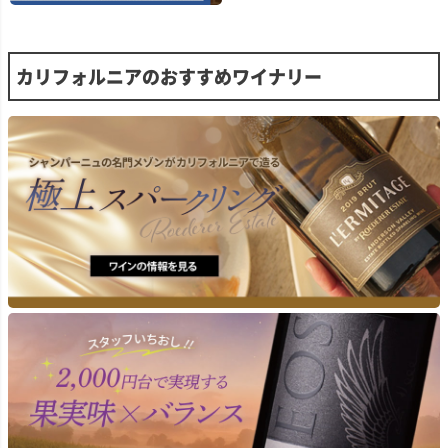
す。そのため、飲んだ
ス・アラモス・ヴァレ
ワインは優しくバスケッ
は、このクオリティは
ー)、ターリー・ヴィン
トプレスで搾汁され、オ
特に素晴らしいブドウ
ヤーズ(アロヨ・グラン
ーク樽へ移してマロラク
産出するAVA(産地)の
デ・ヴァレー)、ララ・
ティック発酵と熟成が行
カリフォルニアのおすすめワイナリー
インだろうと感じるの
パンジー(ソノマ/ロシア
われました。アルコール
す。
ン・リヴァー・ヴァレ
度数15.9％。
ー)
■醸造について
■ロンバウアーについて
ブドウはすべて手摘みで
1980年にコーナー＆ジ
収穫し、畑で厳しく選果
ョアン・ロンバウアー夫
を行います。発酵には開
妻によって設立されたロ
放式発酵槽を使用し、発
ンバウアーは、40年以
酵中は手作業で毎日パン
上にわたり、ナパ・ヴァ
チダウンを実施。ワイン
レーを中心にカリフォル
の移動にはポンプを使わ
ニアを代表する高品質ワ
ず、重力のみで丁寧に行
インを造り続ける家族経
います。
営ワイナリーです。
その後、フレンチオーク
1972年、元民間航空パ
の新樽100％(フランソ
イロットのコーナー・ロ
ワ・フレール社製)で24
ンバウアーは、妻ジョア
か月間熟成させ、細心の
ンと共にナパ・ヴァレー
注意を払いながら仕上げ
へ移住。料理界の名著
られます。アルコール度
「The Joy of Cooking」