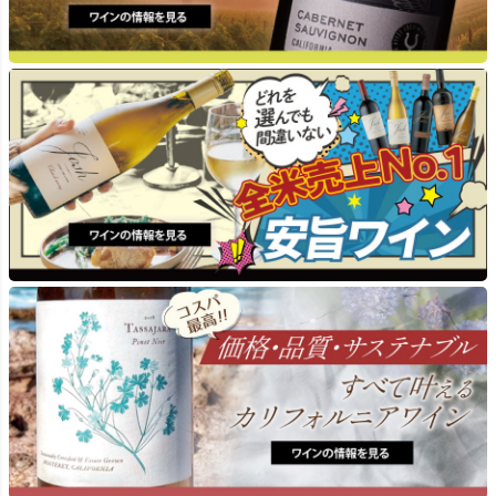
数13.5％。
を著したコーナーの伯母
イルマの存在や、ドイ
各ロットは収穫から発
ツ・ラインガウにルーツ
酵・熟成まで個別に管理
を持つ家系背景から、食
されます。すべてのロッ
とワインを自然に結び付
トをテイスティングし、
けた感性を育んできまし
最良のものを選び抜いた
た。
うえで樽の選定を実施。
最初の選定から最終ブレ
ナパ・ヴァレーでは、コ
ンドの決定まで数か月を
ン・クリーク・ワイナリ
かけて繰り返し評価を行
ーの共同経営を通じて、
い、「イザベル」ならで
ワイン造りの基礎を一か
はの完璧なバランスを追
ら学び、1980年に独
求しています。
立。スタッグス・リー
プ・ディストリクトで初
のカベルネ・ソーヴィニ
■オー・ボン・クリマに
ヨンを収穫し、ボブ・レ
ついて
ヴィと共に自身のワイン
オー・ボン・クリマは、
造りをスタートさせま
1982年にジム・クレン
す。
デネン氏が設立しまし
た。一度見たら忘れない
1984年には、シャルド
三角形のラベルが特徴的
ネとカベルネ・ソーヴィ
なオー・ボン・クリマ
ニヨンを初リリース。特
は、ブルゴーニュ・スタ