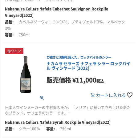
Nakamura Cellars Nafela Cabernet Sauvignon Rockpile
ソノマ・カウンティ北部の山岳地帯、標高約610mに位置するロックパイル・
Vineyard[2022]
ヴィンヤードのブドウを使用。カベルネ・ソーヴィニヨンを主体に、プテ
ィ・ヴェルドとマルベックを少量ブレンドしています。
カベルネソーヴィニヨン94％、プティヴェルド3％、マルベック
3％
豊かな黒系果実の風味に、スパイスやロースト香が重なります。力強い骨格
750ml
を備えながら、しなやかな酸ときめ細かなタンニンが調和する、奥行きのあ
る味わいです。
赤ワイン
■このワインはこんな方におすすめ
力強さと洗練を備えた、ロックパイルのシラー
・黒系果実の豊かな風味と、スパイスやロースト香が重なる赤ワインがお好
ナカムラ セラーズ ナフェラ シラー ロックパイ
きな方
ル ヴィンヤード [2022]
・力強い骨格がありながら、しなやかな酸ときめ細かなタンニンを備えたカ
ベルネ・ソーヴィニヨンをお探しの方
販売価格
¥
11,000
税込
・ソノマ北部の山岳産地、ロックパイルAVAのワインを試してみたい方
・日本人ワインメーカーが手がける、新しいカリフォルニアのワインブラン
ドに興味のある方
カートに入れる
日本人ワインメーカーの中村倫久氏が、「ノリア」に続いて立ち上げた新た
なブランド、ナフェラのシラーです。
Nakamura Cellars Nafela Syrah Rockpile Vineyard[2022]
ブドウは、ソノマ・カウンティ北部のロックパイルAVAに位置する、標高約
シラー100％
750ml
610mのロックパイル・ヴィンヤードのものを使用。黒スグリやダークチェリ
ーを思わせる凝縮した果実味に、杉やコーヒーなどの複雑な風味が重なりま