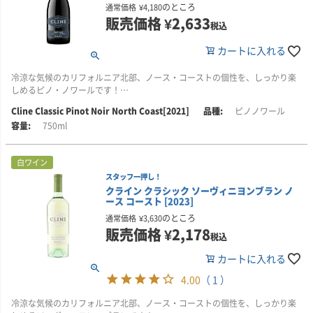
リーでさえ、世界水準のピノ・ノワールやシャルドネを造る際に、この産地
のところ
通常価格
¥
4,180
をひとつの指標としています。
販売価格
¥
2,633
税込
■生産者のコメント
カートに入れる
香りには、鮮やかなチェリー、酸味のあるクランベリー、野生のストロベリ
ーを思わせるアロマが広がります。口に含むと、豊かさとフィネスが調和
冷涼な気候のカリフォルニア北部、ノース・コーストの個性を、しっかり楽
し、ラズベリージャムやバラの花びら、大地を思わせる赤土のニュアンス
しめるピノ・ノワールです！
に、ルイボスティーを思わせるほのかな温かみが重なります。
Cline Classic Pinot Noir North Coast[2021]
ピノノワール
■テイスティング・コメント
余韻には、柔らかくベルベットのようなタンニンが残り、ベーカーズチョコ
750ml
香りには、ワイルドストロベリーやラズベリーといった赤い果実に、エキゾ
レート、シナモン、クローブの風味が上品に響きます。2033年頃までお楽し
チックな五香粉を思わせるスパイスのニュアンスが感じられます。口当たり
みいただけます。
はやわらかく、バランスの取れた酸味が全体を引き締めています。チェリ
白ワイン
ー、ラズベリー、ブラックベリーに加え、ワイルドタイムの風味が重なり、
■ヴィンテージについて
スタッフ一押し！
複雑で奥行きのある味わいに。余韻は長く、豊かに続きます。
2024年はまたしても素晴らしい年となり、このワインもすでに力強さと優雅
クライン クラシック ソーヴィニヨンブラン ノ
さを兼ね備えた表情を見せています。
ース コースト [2023]
■栽培について
カリフォルニア州ノース・コースト地域で収穫されたピノ・ノワールを使用
雨の多い冬が土壌に十分な水分をもたらし、力強いブドウの成長と自然な樹
のところ
通常価格
¥
3,630
しています。
冠の育成を後押ししました。生育期には平年より長く暖かい時期が続きまし
販売価格
¥
2,178
税込
たが、ブドウは順調に成熟し、濃い色調と豊かな風味を備えた果実が収穫さ
メンドシーノ郡ポッター・ヴァレーを中心に育つブドウは、昼夜の寒暖差が
れました。
カートに入れる
大きいこの地域の気候を生かし、力強さと洗練さを兼ね備えたキャラクター
を育みます。さらに一部のブドウは、メンドシーノ郡レッドウッド・ヴァレ
4.00
（ 1 ）
■栽培について
ー、レイク郡、ソノマ郡ペタルマ・ギャップからも調達し、生き生きとした
ブドウは、カリフォルニア州ソノマ郡ロシアン・リヴァー・ヴァレー内のグ
冷涼な気候のカリフォルニア北部、ノース・コーストの個性を、しっかり楽
個性豊かなピノ・ノワールを追求しています。
リーン・ヴァレーに位置する畑から収穫されています。