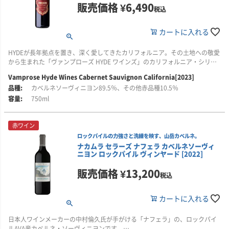
販売価格
¥
6,490
■このワインはこんな方におすすめ
税込
・HYDEの音楽や世界観がお好きな方
・ライムのような爽やかさを持つ、辛口の白ワインがお好きな方
カートに入れる
・ライチやメロンを思わせる、芳醇な果実の香りを楽しみたい方
・樽熟成による重厚さよりも、果実味と爽やかな余韻を重視する方
HYDEが長年拠点を置き、深く愛してきたカリフォルニア。その土地への敬愛
から生まれた「ヴァンプローズ HYDE ワインズ」のカリフォルニア・シリー
ズです。
Vamprose Hyde Wines Cabernet Sauvignon California[2023]
カベルネソーヴィニヨン89.5％、その他赤品種10.5％
「シルヴァー・オーク」で世界的な名声を築いたダニエル・バロン氏と、日
本人醸造家・平林園枝氏が監修。HYDE自身も幾度となくテイスティングを重
750ml
ね、理想とする味わいを追求しました。
赤ワイン
冷涼なメンドシーノ産ブドウを主体に、ソノマ産を含むカリフォルニアのブ
ドウをブレンド。豊かな果実味とエレガントな骨格、長く滑らかな余韻が調
ロックパイルの力強さと洗練を映す、山岳カベルネ。
和した、フルボディの赤ワインです。
ナカムラ セラーズ ナフェラ カベルネソーヴィ
ニヨン ロックパイル ヴィンヤード [2022]
■このワインはこんな方におすすめ
販売価格
¥
13,200
・HYDEの音楽や世界観がお好きな方
税込
・ブラックベリーを思わせる果実味と、香ばしいニュアンスのある赤ワイン
がお好きな方
カートに入れる
・飲みごたえだけでなく、滑らかさや長い余韻も重視する方
・印象的なラベルのワインを、贈り物や特別な日の一本に選びたい方
日本人ワインメーカーの中村倫久氏が手がける「ナフェラ」の、ロックパイ
ルAVA産カベルネ・ソーヴィニヨンです。