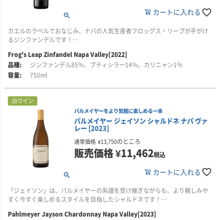
■このワインはこんな方におすすめ
カートに入れる
・ストーンフルーツや柑橘、花を思わせる香りのシャルドネがお好きな方
・樽由来の風味がありながら、繊細でバランスのよい白ワインをお探しの方
カエルのラベルでおなじみ、ナパの人気生産者フロッグス・リープが手がけ
・なめらかな口当たりと、長く続く余韻を楽しみたい方
るジンファンデルです！
・マウント・エデンの哲学を受け継ぐ、サンタ・クルーズ・マウンテンズの
シャルドネを試してみたい方
Frog's Leap Zinfandel Napa Valley[2022]
ジンファンデルに強い信念を持つフロッグ・スリープが、ナパでは希少にな
ジンファンデル85％、プティシラー14％、カリニャン1％
りつつあるこの品種を追求。素晴らしいブドウを生むセントヘレナの畑を中
心に造るこのワインは、華やかでフルーティでありながら洗練された佇まい
750ml
をもち、熟成にも耐えうるポテンシャルを秘めています。
白ワイン
■ワインメーカー/ローリー・ウイリアムスのコメント
凝縮感のある赤や黒の果実に、乾燥した年ならではのほのかな温かみが加わ
パルメイヤーをより気軽に楽しめる一本
っています。強く華やかなフローラルアロマがふわりと立ちのぼり、リッチ
パルメイヤー ジェイソン シャルドネ ナパ ヴァ
レー [2023]
で濃厚。普段よりもタンニンが豊かで、肉付きの良いジンファンデルといっ
た印象です。
のところ
通常価格
¥
13,750
販売価格
¥
11,462
税込
その中でもナパ・ジンファンデルに自然と備わるオリーブやミネラルのニュ
アンスがしっかりと顔をのぞかせ、ワインにクラシックなバランスを与えて
カートに入れる
います。
個人的には、しっかり冷やした状態(約10℃)で飲むのが好み。花のような香
「ジェイソン」は、パルメイヤーの系譜を受け継ぎながらも、より親しみや
りと風味豊かな味わいが、より一層引き立ちます。
すく今すぐ楽しめるスタイルを目指したシャルドネです！
Pahlmeyer Jayson Chardonnay Napa Valley[2023]
■生産者のコメント