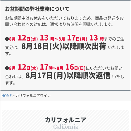
お盆期間の弊社業務について
お盆期間中はお休みをいただいておりますため、商品の発送やお
問い合わせへの対応は、通常よりお時間を頂戴いたします。
12
13
17
13
●
8月
日(水)
時～8月
日(月)
時
までのご注
8月18日(火)以降順次出荷
文分は、
いたしま
す。
12
17
16
●
8月
日(水)
時～8月
日(日)
にいただいたお問い
8月17日(月)以降順次返信
合わせは、
いたし
ます。
HOME
カリフォルニアワイン
カリフォルニア
California