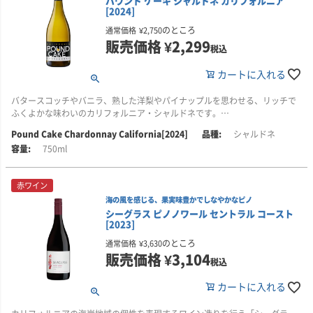
パウンド ケーキ シャルドネ カリフォルニア
・果実味だけでなく、スパイスやカカオ、森林を思わせる複雑な風味を楽し
・ハイド / Hyde(カーネロス)
[2024]
みたい方
10％：フレッシュさと洗練された味わい
のところ
通常価格
¥
2,750
・きめ細かなタンニンと、しっかりとした骨格、長い余韻を重視する方
販売価格
¥
2,299
・トヨン / Toyon(カーネロス)
税込
5％：上品でみずみずしい個性
カートに入れる
・その他：10％
バタースコッチやバニラ、熟した洋梨やパイナップルを思わせる、リッチで
■醸造について
ふくよかな味わいのカリフォルニア・シャルドネです。
フレンチオーク樽で発酵後、フランチオーク樽(フランソワ・フレール製)にて
Pound Cake Chardonnay California[2024]
シャルドネ
10か月間熟成。新樽率64％。残りは、パルメイヤー・シャルドネに使用され
セントラル・コーストをはじめ、カリフォルニアの優れた栽培地域から厳選
た1～2年使用樽を使用しています。一部のロットではバトナージュを行い、
750ml
したブドウを使用。豊かな果実味に、バターやトーストしたオークを思わせ
まろやかな質感とピュアな果実味を引き立てています。アルコール度
るニュアンスが重なる、しっかりとした飲みごたえのあるスタイルに仕上が
14.2％。
っています。
赤ワイン
海の風を感じる、果実味豊かでしなやかなピノ
リッチな味わいのカリフォルニア・シャルドネを、気軽に楽しみたい方にお
■パルメイヤーについて
シーグラス ピノノワール セントラル コースト
すすめの一本です！
[2023]
パルメイヤーの創業者のジェイソン・パルメイヤーは弁護士から、ワインの
魅力に魅かれ、ワインビジネス参入しました。1986年にファースト・ヴィン
■このワインはこんな方におすすめ
のところ
通常価格
¥
3,630
テージ。1994年映画「ディスクロージャー」にパルメイヤーのシャルドネが
・バターやバニラのニュアンスを感じる、リッチでふくよかなシャルドネが
販売価格
¥
3,104
登場し一躍その名前とナパのシャルドネらしい厚みのある味わいが世界的に
税込
お好きな方
称賛され広く認知されました。
・熟した洋梨やパイナップルなど、豊かな果実味を楽しめる白ワインをお探
カートに入れる
しの方
歴代ワインメーカーは錚々たる面々。ランディー・ダン、ボブ・レヴィ、ヘ
・しっかりとした飲みごたえのあるカリフォルニア・シャルドネを気軽に楽
レン・ターリー、エリン・グリーン、ケール・アンダーソン、ビビアナ・ゴ