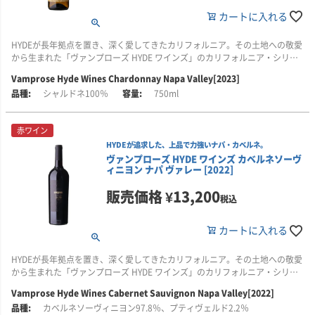
・力強さだけでなく、洗練されたタンニンや滑らかな余韻も重視する方
「ジャグジー風呂」を世に送り出した実業家ヴァレリアーノ・ジャクージの
りかすや草木を堆肥として再利用。カバークロップ（被覆作物）を植えるこ
カートに入れる
・銘醸地オークヴィルのカベルネ・ソーヴィニヨンを味わってみたい方
孫、フレッド・クラインが1982年に設立した家族経営のワイナリーです。現
とで土壌の生態系を守り、ブドウを自然の力で健やかに育てています。
在はフレッドの子どもたちが第2世代として運営に携わり、家族の絆と伝統を
受け継いでいます。
また、羊やヤギによる下草の管理、フクロウや鷹、クモによる害虫駆除な
HYDEが長年拠点を置き、深く愛してきたカリフォルニア。その土地への敬愛
ど、動物との共存も特徴的です。ワイナリーの電力は100％太陽光発電でま
から生まれた「ヴァンプローズ HYDE ワインズ」のカリフォルニア・シリー
祖父がかつて手掛けたブドウ畑で、1880年代に植えられた古木のジンファン
かなわれ、持続可能なワイン造りを徹底しています。
ズです。
Vamprose Hyde Wines Chardonnay Napa Valley[2023]
デルやカリニャンを大切に守りながら、歴史あるブドウからワイン造りを再
出発させました。1989年にはソノマに新たな畑を取得し、シャルドネやピ
シャルドネ100％
750ml
このようにクライン・ファミリー・セラーズは、創業当初から“自然と共にあ
「シルヴァー・オーク」で世界的な名声を築いたダニエル・バロン氏と、日
ノ・ノワールといった国際品種にも取り組みつつ、現在も15品種以上の古樹
るワイン造り”を実践し続けています。歴史ある古樹のブドウとサステナブル
本人醸造家・平林園枝氏が監修。卓越した技術と繊細な感性を融合させ、
を丁寧に栽培しています。
な農法が生み出す味わいは、力強さとやさしさを併せ持つ、まさに「大地と
HYDEが理想とする味わいを追求しました。
赤ワイン
家族の物語」を感じさせるワインです。
クラインのワイン造りを支えるのが、フレッド・クライン独自の自然農法
HYDEが追求した、上品で力強いナパ・カベルネ。
ブドウの産地は、ナパ・ヴァレー最南端の銘醸地ロス・カーネロス。サンパ
「グリーン・ストリング農法」です。
ヴァンプローズ HYDE ワインズ カベルネソーヴ
ブロ湾から流れ込む冷涼な霧と風が育んだ、美しい酸と豊かな果実味を備え
ィニヨン ナパ ヴァレー [2022]
たシャルドネから造られます。エレガンスとリッチなボディが調和した、辛
設立以来40年以上にわたり、化学肥料や除草剤を一切使用せず、ブドウの搾
口の白ワインです。
販売価格
¥
13,200
りかすや草木を堆肥として再利用。カバークロップ（被覆作物）を植えるこ
税込
とで土壌の生態系を守り、ブドウを自然の力で健やかに育てています。
■このワインはこんな方におすすめ
・HYDEの音楽や世界観がお好きな方
カートに入れる
また、羊やヤギによる下草の管理、フクロウや鷹、クモによる害虫駆除な
・白桃やリンゴの花、バニラを思わせる華やかな香りを楽しみたい方
ど、動物との共存も特徴的です。ワイナリーの電力は100％太陽光発電でま
・丸みのある口当たりと、リッチなボディを持つシャルドネがお好きな方
かなわれ、持続可能なワイン造りを徹底しています。
HYDEが長年拠点を置き、深く愛してきたカリフォルニア。その土地への敬愛
・豊かな果実味だけでなく、生き生きとした酸や長い余韻も重視する方
から生まれた「ヴァンプローズ HYDE ワインズ」のカリフォルニア・シリー
このようにクライン・ファミリー・セラーズは、創業当初から“自然と共にあ
ズです。
Vamprose Hyde Wines Cabernet Sauvignon Napa Valley[2022]
るワイン造り”を実践し続けています。歴史ある古樹のブドウとサステナブル
カベルネソーヴィニヨン97.8％、プティヴェルド2.2％
な農法が生み出す味わいは、力強さとやさしさを併せ持つ、まさに「大地と
「シルヴァー・オーク」で世界的な名声を築いたダニエル・バロン氏と、日