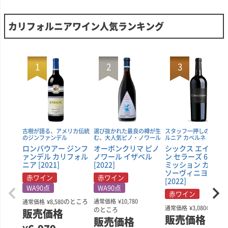
カリフォルニアワイン人気ランキング
古樹が語る、アメリカ伝統
選び抜かれた最良の樽が生
スタッフ一押しのカリフ
のジンファンデル
む、大人気ピノ・ノワール
ルニア カベルネ！！
ロンバウアー ジンフ
オーボンクリマ ピノ
シックス エイト ナ
ァンデル カリフォル
ノワール イザベル
ン セラーズ 689 サ
ニア [2021]
[2022]
ミッション カベル
ソーヴィニヨン
赤ワイン
赤ワイン
[2022]
WA90点
WA90点
赤ワイン
のところ
通常価格
¥
10,780
通常価格
¥
8,580
のとこ
通常価格
¥
3,080
のところ
販売価格
販売価格
販売価格