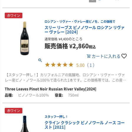
亡くなってしまいました
を融合したワイン造りを
が、その意思を引き継い
行っています。
だ子供たちが、今後も素
赤ワイン
晴らしいワインを造って
また、持続可能な農法に
ロシアン・リヴァー・ヴァレー産ピノを、この価格で
いくことでしょう。
も積極的に取り組み、カ
スリー リーブス ピノノワール ロシアン リヴァ
リフォルニア・サステナ
ー ヴァレー [2024]
ブル農法認証およびナ
パ・グリーン・ワイナリ
のところ
通常価格
¥
4,400
ー認証を取得。現在はロ
販売価格
¥
2,860
税込
ンバウアー家の2代目・
3代目へと受け継がれ、
カートに入れる
創業者の精神を大切にし
5.00
（ 1 ）
ながら、家族経営ならで
はの温かみあるワインを
【スタッフ一押し！】カリフォルニアの銘醸地、ロシアン・リヴァー・ヴァ
生み出し続けています。
レー産ピノ・ノワール100％で造られた1本です。この価格帯では、この産地
のピノ・ノワールはなかなか出会えません。ぜひ一度お試しください！
Three Leaves Pinot Noir Russian River Valley[2024]
ピノノワール100％
750ml
この「スリー リーブス」は、ナパ・ヴァレーを拠点に高品質なワインを少量
生産する人気ワイナリー「ザ・ヴァイス」のオーナー、マレック・アマロー
ニ氏が手がけるブランドです。
赤ワイン
スタッフ一押し！
ロシアン・リヴァー・ヴァレーは、カリフォルニアのピノ・ノワールのスタ
クライン クラシック ピノノワール ノース コー
イルを確立した銘醸地のひとつであり、ニューワールドにおけるベンチマー
スト [2021]
クとして高く評価されています。今日では、ナパ・ヴァレーのトップワイナ