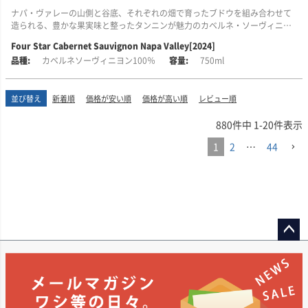
・魚料理や、少しスパイシーな料理に合わせやすい白ワインをお探しの方
ナパ・ヴァレーの山側と谷底、それぞれの畑で育ったブドウを組み合わせて
造られる、豊かな果実味と整ったタンニンが魅力のカベルネ・ソーヴィニヨ
ンです。
Four Star Cabernet Sauvignon Napa Valley[2024]
カベルネソーヴィニヨン100％
750ml
黒系果実の豊かな風味に、タバコやナツメグ、バニラを思わせるニュアンス
が重なります。しっかりとした飲みごたえがありながら、タンニンはきれい
に整い、上品で長い余韻を楽しめます。
並び替え
新着順
価格が安い順
価格が高い順
レビュー順
■このワインはこんな方におすすめ
880
件中
1
-
20
件表示
・黒系果実の豊かな風味を楽しめる、飲みごたえのあるカベルネ・ソーヴィ
ニヨンをお探しの方
1
2
…
44
・果実味だけでなく、タバコやナツメグ、バニラを思わせる複雑な香りも楽
しみたい方
・整ったタンニンと、上品で長い余韻を重視する方
・ナパ・ヴァレー産のカベルネ・ソーヴィニヨンを、比較的手に取りやすい
価格帯で楽しみたい方
ペー
ジト
ップ
へ