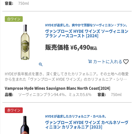
家族の物語」を感じさせるワインです。
本人醸造家・平林園枝氏が監修。卓越した技術と繊細な感性を融合させ、
750ml
HYDEが理想とする味わいを追求しました。
白ワイン
銘醸地ナパ・ヴァレーの完熟したカベルネ・ソーヴィニヨンに、わずかなプ
ティ・ヴェルドをブレンド。リッチな果実味と重厚さを備えながら、エレガ
HYDEが追求した、爽やかで芳醇なソーヴィニヨン・ブラン。
ントなバランスと長い余韻を楽しめるフルボディの赤ワインです。
ヴァンプローズ HYDE ワインズ ソーヴィニヨン
ブラン ノースコースト [2024]
■このワインはこんな方におすすめ
販売価格
¥
6,490
・HYDEの音楽や世界観がお好きな方
税込
・カシスやダークチョコレートを思わせる、複雑な香りの赤ワインがお好き
な方
カートに入れる
・リッチな果実味と重厚さを備えた、フルボディのナパ・カベルネを楽しみ
たい方
・力強さだけでなく、エレガントなバランスと長い余韻も重視する方
HYDEが長年拠点を置き、深く愛してきたカリフォルニア。その土地への敬愛
から生まれた「ヴァンプローズ HYDE ワインズ」のカリフォルニア・シリー
ズです。
Vamprose Hyde Wines Sauvignon Blanc North Coast[2024]
ソーヴィニヨンブラン94.4％、ミュスカ5.6％
750ml
「シルヴァー・オーク」で世界的な名声を築いたダニエル・バロン氏と、日
本人醸造家・平林園枝氏が監修。HYDEが愛飲するカリフォルニアのソーヴィ
ニヨン・ブランの理想を追求しました。
赤ワイン
HYDEが追求したカリフォルニア・カベルネ。
冷涼なメンドシーノ産ブドウを主体に、太陽を浴びたローダイ産ブドウをブ
ヴァンプローズ HYDE ワインズ カベルネソーヴ
レンド。ライムを思わせる爽やかさに、ライチやメロンのような芳醇な果実
ィニヨン カリフォルニア [2023]
味と厚みを重ねた、辛口の白ワインです。