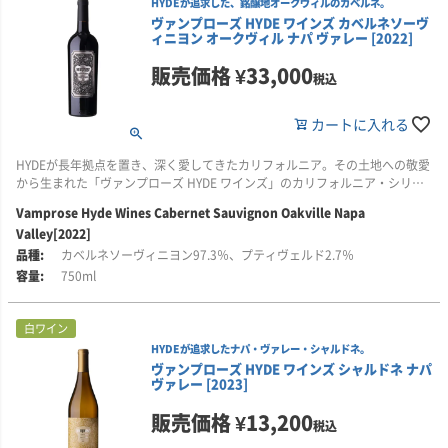
HYDEが追求した、銘醸地オークヴィルのカベルネ。
力強く続きます。
れかの産地で収穫されたブドウが使用されています。
ヴァンプローズ HYDE ワインズ カベルネソーヴ
設立以来40年以上にわたり、化学肥料や除草剤を一切使用せず、ブドウの搾
ィニヨン オークヴィル ナパ ヴァレー [2022]
■栽培について
■醸造について
りかすや草木を堆肥として再利用。カバークロップ（被覆作物）を植えるこ
カリフォルニア州ノース・コースト地域で収穫されたカベルネ・ソーヴィニ
収穫後、ブドウは除梗し、果汁を優しく抽出したのち、48時間静置して清澄
とで土壌の生態系を守り、ブドウを自然の力で健やかに育てています。
販売価格
¥
33,000
ョンを使用しています。
化します。その後、低温発酵によって果実味を引き出し、培養酵母を用いて
税込
品種特有のアロマと風味を際立たせました。発酵後は冷却・ろ過を経てボト
また、羊やヤギによる下草の管理、フクロウや鷹、クモによる害虫駆除な
ブドウは、メンドシーノ郡で丁寧な栽培管理を行う家族経営の農家から調達
リングされます。アルコール度数13.5％。
ど、動物との共存も特徴的です。ワイナリーの電力は100％太陽光発電でま
カートに入れる
されています。ホップランドやユカイア周辺の西向き斜面にある畑では、豊
かなわれ、持続可能なワイン造りを徹底しています。
富な日照を受けながらも沿岸の冷涼な影響を受けることで、低収量かつ長い
HYDEが長年拠点を置き、深く愛してきたカリフォルニア。その土地への敬愛
成熟期間を経て、完熟したブドウが育ちます。
■クライン・ファミリー・セラーズについて
このようにクライン・ファミリー・セラーズは、創業当初から“自然と共にあ
から生まれた「ヴァンプローズ HYDE ワインズ」のカリフォルニア・シリー
「ジャグジー風呂」を世に送り出した実業家ヴァレリアーノ・ジャクージの
るワイン造り”を実践し続けています。歴史ある古樹のブドウとサステナブル
ズです。
ちなみに、
孫、フレッド・クラインが1982年に設立した家族経営のワイナリーです。現
な農法が生み出す味わいは、力強さとやさしさを併せ持つ、まさに「大地と
Vamprose Hyde Wines Cabernet Sauvignon Oakville Napa
ノース・コースト地域とは、カリフォルニア北部に位置するナパ郡、ソラノ
在はフレッドの子どもたちが第2世代として運営に携わり、家族の絆と伝統を
家族の物語」を感じさせるワインです。
Valley[2022]
「シルヴァー・オーク」で世界的な名声を築いたダニエル・バロン氏と、日
郡、ソノマ郡、レイク郡、メンドシーノ郡、マリン郡を指し、これらのいず
受け継いでいます。
本人醸造家・平林園枝氏が監修。二人の卓越した技術と繊細な感性に、HYDE
カベルネソーヴィニヨン97.3％、プティヴェルド2.7％
れかの産地で収穫されたブドウが使用されています。
の美学を重ねました。
祖父がかつて手掛けたブドウ畑で、1880年代に植えられた古木のジンファン
750ml
■醸造について
デルやカリニャンを大切に守りながら、歴史あるブドウからワイン造りを再
ブドウの産地は、ナパ・ヴァレー屈指の銘醸地オークヴィル。カベルネ・ソ
ブドウは夜間に手摘みで収穫され、100％除梗後、タンクで自然発酵を開始
出発させました。1989年にはソノマに新たな畑を取得し、シャルドネやピ
ーヴィニヨンを主体に、わずかなプティ・ヴェルドをブレンドしています。
します。発酵中は2週間にわたり、1日2～3回のポンピングオーバーを実施。
白ワイン
ノ・ノワールといった国際品種にも取り組みつつ、現在も15品種以上の古樹
凝縮感のある果実味と洗練されたタンニン、長く滑らかな余韻を備えた、フ
圧搾後、45％新樽のアメリカンオークで15か月間熟成させ、その間にマロラ
を丁寧に栽培しています。
HYDEが追求したナパ・ヴァレー・シャルドネ。
ルボディの赤ワインです。
クティック発酵も行います。最終的にブレンドを行い、瓶詰めされます。ア
ヴァンプローズ HYDE ワインズ シャルドネ ナパ
ルコール度数14％。
ヴァレー [2023]
クラインのワイン造りを支えるのが、フレッド・クライン独自の自然農法
■このワインはこんな方におすすめ
「グリーン・ストリング農法」です。
販売価格
¥
13,200
・HYDEの音楽や世界観がお好きな方
税込
・ブラックベリーやセージ、ナツメグを思わせる複雑な香りを楽しみたい方
■クライン・ファミリー・セラーズについて
設立以来40年以上にわたり、化学肥料や除草剤を一切使用せず、ブドウの搾