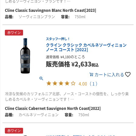
しめるソーヴィニヨン・ブランです！
ちなみに、
霧はグリーン・ヴァレーの象徴です。この畑の土壌はゴールド・リッジで、
Cline Classic Sauvingnon Blanc North Coast[2023]
■テイスティング・コメント
ノース・コースト地域とは、カリフォルニア北部に位置するナパ郡、ソラノ
カリフォルニア北部のノース・コースト地域でも、特にピノ・ノワール栽培
ソーヴィニヨンブラン
750ml
香りにはパパイヤやハネデュー・メロン、レモンライムといった、トロピカ
郡、ソノマ郡、レイク郡、メンドシーノ郡、マリン郡を指し、これらのいず
に適した土壌として高く評価されています。1997年に、約4haの未開の土地
ルで爽やかなアロマが感じられます。口に含むと、ミディアムボディで、キ
れかの産地で収穫されたブドウが使用されています。
にピノ・ノワールが植樹されました。
リッと活き活きとした酸が全体を引き締めます。
赤ワイン
■醸造について
■醸造について
スタッフ一押し！
味わいはグラニースミス・アップルや和梨、レモン、キウイなどのフレーバ
フレンチ、アメリカン、ハンガリアンオーク樽で10か月熟成しブレンドして
フレンチオーク樽（新樽30％、2年目の樽70％）で10か月熟成しています。
クライン クラシック カベルネソーヴィニョン
ーが重なり、フレッシュでジューシー。余韻は長く、果実の旨みが心地よく
います。アルコール度数14％。
亜硫酸塩の添加は35ppm未満に抑えられています。アルコール度数14.2％。
ノース コースト [2022]
続きます。
のところ
通常価格
¥
4,180
■栽培について
■クライン・ファミリー・セラーズについて
販売価格
¥
2,633
税込
カリフォルニア州ノース・コースト地域で収穫されたソーヴィニヨン・ブラ
「ジャグジー風呂」を世に送り出した実業家ヴァレリアーノ・ジャクージの
ンを使用しています。
孫、フレッド・クラインが1982年に設立した家族経営のワイナリーです。現
カートに入れる
在はフレッドの子どもたちが第2世代として運営に携わり、家族の絆と伝統を
ブドウは、ノース・コースト各地の契約農家から調達され、主にレイク郡産
4.00
（ 1 ）
受け継いでいます。
が中心です。昼は暑く、夜は冷涼という気候条件と、高地特有の環境によ
冷涼な気候のカリフォルニア北部、ノース・コーストの個性を、しっかり楽
り、酸が鮮やかでキリッと引き締まった風味のブドウが育ちます。ソラノ郡
祖父がかつて手掛けたブドウ畑で、1880年代に植えられた古木のジンファン
しめるカベルネ・ソーヴィニョンです！
のススーン・ヴァレーやメンドシーノなど、多様な産地の特性を組み合わせ
デルやカリニャンを大切に守りながら、歴史あるブドウからワイン造りを再
ることで、ソーヴィニヨン・ブランらしい品種の個性と生き生きとした活力
出発させました。1989年にはソノマに新たな畑を取得し、シャルドネやピ
Cline Classic Cabernet Sauvignon North Coast[2022]
■テイスティング・コメント
が見事に表現されています。
ノ・ノワールといった国際品種にも取り組みつつ、現在も15品種以上の古樹
カベルネソーヴィニョン
750ml
香りにはカシスやボイセンベリー、ブルーベリーといった黒系果実のアロマ
を丁寧に栽培しています。
が広がります。口に含むと、フルボディでリッチな味わいが感じられ、バラ
ちなみに、
ンスの取れた酸が全体を引き締めています。ブルーベリーやブラックベリー
ノース・コースト地域とは、カリフォルニア北部に位置するナパ郡、ソラノ
クラインのワイン造りを支えるのが、フレッド・クライン独自の自然農法
赤ワイン
クリスプの果実味に、シナモンやクローブのスパイスが重なり、余韻は長く
郡、ソノマ郡、レイク郡、メンドシーノ郡、マリン郡を指し、これらのいず
「グリーン・ストリング農法」です。