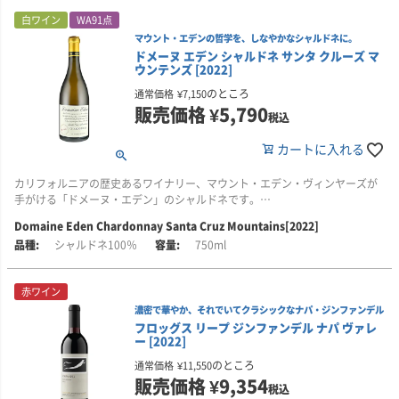
す。
白ワイン
WA91点
マウント・エデンの哲学を、しなやかなシャルドネに。
山岳地帯らしい引き締まった骨格と上質なタンニンを備え、力強さがありな
ドメーヌ エデン シャルドネ サンタ クルーズ マ
がらも、洗練された艶やかな味わいに仕上がっています。
ウンテンズ [2022]
■このワインはこんな方におすすめ
のところ
通常価格
¥
7,150
・凝縮感のある果実味と、引き締まった骨格を備えたシラーがお好きな方
販売価格
¥
5,790
税込
・黒系果実に、杉やコーヒー、キャラメルを思わせる複雑な風味を楽しみた
い方
カートに入れる
・カリフォルニアの山岳地帯らしい、力強さと洗練をあわせ持つ赤ワインを
お探しの方
カリフォルニアの歴史あるワイナリー、マウント・エデン・ヴィンヤーズが
・日本人醸造家が手がける、個性豊かなカリフォルニアワインに興味のある
手がける「ドメーヌ・エデン」のシャルドネです。
方
Domaine Eden Chardonnay Santa Cruz Mountains[2022]
2022年は、ドメーヌ・エデンの自社畑のブドウを73％、マウント・エデンの
シャルドネ100％
750ml
自社畑のブドウを27％使用。全量をフレンチオーク樽で発酵し、澱とともに
10か月間熟成しています。
赤ワイン
ストーンフルーツや柑橘、花を思わせる華やかな香りと、繊細でなめらかな
濃密で華やか、それでいてクラシックなナパ・ジンファンデル
味わいが特徴。長い余韻には、バニラやキャラメルを思わせるニュアンスが
フロッグス リープ ジンファンデル ナパ ヴァレ
ほのかに感じられます。
ー [2022]
マウント・エデンで受け継がれてきたワイン造りの考え方を背景に持ちなが
のところ
通常価格
¥
11,550
ら、若いうちからも楽しみやすい表情に仕上げられたシャルドネです。
販売価格
¥
9,354
税込