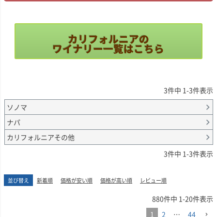
にカーネロスのシャルド
イルを表現するカリフォ
ネはロンバウアーの代名
ルニアを代表するワイナ
詞となり、「シャルド
リーです。
ネ・カーネロス 1991」
がワイン・スペクテイタ
カリフォルニアの
オー・ボン・クリマのコ
ー Top100ワインに選出
ワイナリー一覧はこちら
ンセプトは、コンテスト
されて以降、同誌で計5
や評論家に受けるのでは
度のランクインを達成。
なく、食事を通して楽し
さらに、ワイン＆スピリ
める飲み飽きないワイン
ッツ誌で17年連続「ト
を造ること。濃厚なカリ
ップ10シャルドネ」に
3
件中
1
-
3
件表示
フォルニアワインがもて
選ばれるなど、継続的な
はやされ、評論家が高得
高評価を誇ります。
ソノマ
点を連発した時代もブレ
ナパ
ずにジム自身の理想のワ
現在は、シャルドネ、カ
インを造り続けてきまし
ベルネ・ソーヴィニヨ
カリフォルニアその他
た。そして、現在、オ
ン、メルロー、ジンファ
ー・ボン・クリマは、年
ンデル、ソーヴィニヨ
3
件中
1
-
3
件表示
間数万ケースを製造する
ン・ブラン、ピノ・ノワ
規模にまで成長、カリフ
ールなどで90点以上の
ォルニアワインを代表す
評価を70回以上獲得。
並び替え
新着順
価格が安い順
価格が高い順
レビュー順
る生産者となっていま
副社長(栽培・醸造担当)
す。
のリッチー・アレンと醸
880
件中
1
-
20
件表示
造家ルーク・クレイトン
ジム・クレンデネン氏は
のもと、伝統と最新技術
1
2
…
44