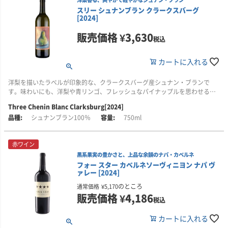
スリー シュナンブラン クラークスバーグ
2023年は、非常に長く冷涼な生育シーズンとなり、ブドウは低い気温のもと
[2024]
でゆっくりと成熟。シルキーな口当たりと、果実味、酸、きめ細かなタンニ
ンが調和した、奥行きのある一本です。
販売価格
¥
3,630
税込
■このワインはこんな方におすすめ
・ソノマ・コーストらしい、冷涼感のあるピノ・ノワールを楽しみたい方
カートに入れる
・赤系・青系ベリーの果実味と、いきいきとした酸のバランスを好む方
・シルキーな口当たりと、きめ細かなタンニンを備えた上品な赤ワインをお
洋梨を描いたラベルが印象的な、クラークスバーグ産シュナン・ブランで
探しの方
す。味わいにも、洋梨や青リンゴ、フレッシュなパイナップルを思わせる果
・ギャリー・ファレルの初リリースとなる、ソノマ・コースト ピノ・ノワー
実味が広がります。
ルに興味がある方
Three Chenin Blanc Clarksburg[2024]
シュナンブラン100％
750ml
クラークスバーグの畑で育ったブドウを早朝に手摘みで収穫。低温でゆっく
りと発酵させることで、フレッシュな果実の風味を保ちながら、軽やかで爽
やかな味わいに仕上げています。
赤ワイン
黒系果実の豊かさと、上品な余韻のナパ・カベルネ
いきいきとした酸に、柑橘やカモミール、ショウガを思わせるほのかな刺激
フォー スター カベルネソーヴィニヨン ナパ ヴ
が重なり、キレのある余韻が楽しめる一本です。
ァレー [2024]
■このワインはこんな方におすすめ
のところ
通常価格
¥
5,170
・洋梨や青リンゴを思わせる、フレッシュな果実味を楽しみたい方
販売価格
¥
4,186
税込
・軽やかな味わいと、いきいきとした酸を備えた白ワインがお好きな方
・柑橘の風味に、カモミールやショウガのニュアンスが重なる味わいを楽し
カートに入れる
みたい方