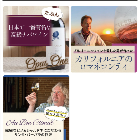
■サブミッショ
た厳選ブドウが使用され
さも平均的で、全体とし
ン/689(シックス エイ
ています。
て理想的な生育条件とな
ナイン) セラーズにつ
りました。
て
2022年は、カリフォル
サブミッションは、人
ニアの4つのAVA(アメリ
生育期間を通して、
の689 セラーズを手掛
カ公認ブドウ栽培地域)
NDVI(正規化差分植生指
る、ナパ ヴァレーやソ
にまたがる6つの畑から
数)技術による航空写真
ノマノースコーストの
ブドウを収穫していま
を活用し、区画ごとに合
域を中心にワイン生産
す。広い地域のピノ・ノ
わせた持続可能な農法を
行うプレミア ワイン 
ワールをブレンドするた
実施しました。収穫は長
ループと長きにわたり
め、オー・ボン・クリマ
期間にわたって行われ、
パ ヴァレーでワインメ
最高峰ワインの位置づけ
各区画が最適な熟度に達
ーカーを勤めるケント
ながら、AVA表記はカリ
したタイミングで摘み取
ラスムーセン（Kent
フォルニアとなっていま
りました。また、自然な
Rasmussen）のジョ
す。
酸味を保つため、収穫は
ントベンチャーです。
夜間に行いました。
使用した畑は次の通りで
689セラーズは、ワイ
す。ビエン・ナシード
■醸造について
のコスト パフォーマン
(サンタバーバラ/サン
ブドウは丁寧に除梗・選
スを最も重視しており
タ・マリア・ヴァレー)
別され、完璧な状態の果
カリフォルニアでの長
キック・オン・ヴィンヤ
実のみがワイン造りに使
の経験から、カリフォ
ード、ランチョ ラ クー
用されました。低温浸漬
ニア全土の栽培家との
ナおよびロス・アラモ
によって色素と風味を抽
係も深く高品質のブド
ス・ヴィンヤード(とも
出したのち、タンクで一
を獲得することができ
にサンタ・バーバラ/ロ
次発酵を開始。発酵後、