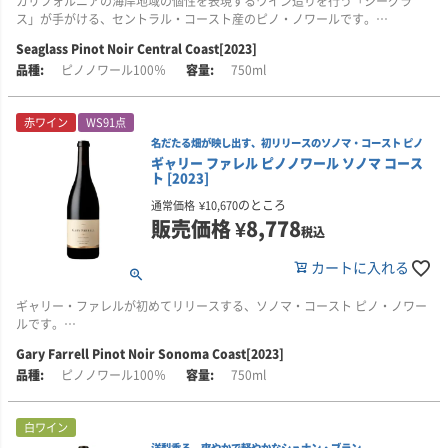
カリフォルニアの海岸地域の個性を表現するワイン造りを行う「シーグラ
しみたい方
ンザレス・レーヴと続き、2018年にジェニファー・ウィリアムス、2019年に
ス」が手がける、セントラル・コースト産のピノ・ノワールです。
ケイティ・フォクトが就任しています。ワイン・スペクテーター誌2017年
Seaglass Pinot Noir Central Coast[2023]
TOP100の9位にシャルドネ ナパ・ヴァレー[2015]が選出されました。2019
クランベリーやストロベリーを思わせる明るい果実味に、スミレの繊細なニ
ピノノワール100％
750ml
年ガロ傘下になり更に進化を続けます。
ュアンス。やわらかなタンニンが調和した、果実味とエレガントさのバラン
スがよい一本です。
赤ワイン
WS91点
サーモンや豚肉、グリル野菜など、普段の食事にも合わせてお楽しみいただ
名だたる畑が映し出す、初リリースのソノマ・コースト ピノ
けます。
ギャリー ファレル ピノノワール ソノマ コース
ト [2023]
■このワインはこんな方におすすめ
・果実味とエレガントさのバランスがよいピノ・ノワールがお好きな方
のところ
通常価格
¥
10,670
・クランベリーやストロベリーを思わせる、明るい果実味を楽しみたい方
販売価格
¥
8,778
税込
・渋みが強すぎず、やわらかな口当たりの赤ワインがお好きな方
・サーモンや豚肉、グリル野菜など、普段の食事に合わせやすい赤ワインを
カートに入れる
お探しの方
ギャリー・ファレルが初めてリリースする、ソノマ・コースト ピノ・ノワー
ルです。
Gary Farrell Pinot Noir Sonoma Coast[2023]
ギャップス・クラウン、ランセル・クリーク、テラ・デ・プロミッシオ、デ
ピノノワール100％
750ml
ュレルなど、ソノマ・コーストの優れた提携畑からブドウを調達。冷涼な海
風の影響を受けて育った果実から、この産地ならではの鮮やかな果実味とい
きいきとした酸、しなやかな骨格を備えたピノ・ノワールに仕上げていま
白ワイン
す。
洋梨香る、爽やかで軽やかなシュナン・ブラン