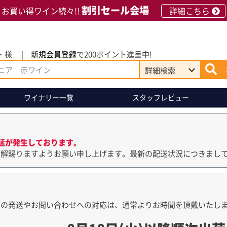
割引セール会場
お買い得ワイン続々!!
詳細こちら
 様
新規会員登録
で200ポイント進呈中!
詳細
検索
ワイナリー
一覧
スタッフレビュー
延が発生しております。
理解賜りますようお願い申し上げます。最新の配送状況につきまし
品の発送やお問い合わせへの対応は、通常よりお時間を頂戴いたし