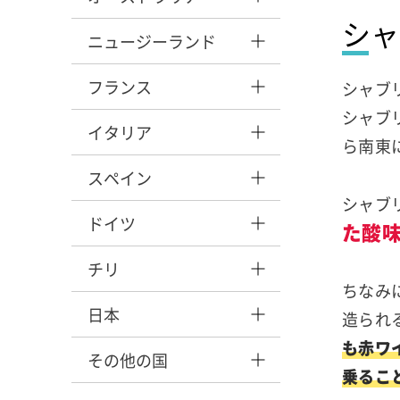
シャ
ニュージーランド
フランス
シャブ
シャブ
イタリア
ら南東
スペイン
シャブ
ドイツ
た酸
チリ
ちなみ
日本
造られ
も赤ワ
その他の国
乗るこ