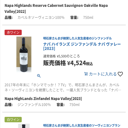
ズ」は一躍人気ブランドとなりました。
しい畑を厳選。2023年は主にクームスヴィル地区のブドウを使用していま
Napa Highlands Reserve Cabernet Sauvignon Oakville Napa
す。
Valley[2022]
この「リザーブ カベルネ・ソーヴィニヨン」は、ナパ・ヴァレーの中でも銘
醸地として知られるオークヴィル地区の厳選されたブドウ畑から造られる、
カベルネソーヴィニヨン100％
750ml
シルヴァラード・トレイル沿いに位置する、信頼できる家族経営の畑で栽培
ナパ・ハイランズ最上級のカベルネ・ソーヴィニヨンです。
されるブドウ(樹齢約30年)を収穫。立地条件に恵まれ、適切な灌漑管理のも
と、環境に配慮した農法が実践されています。
赤ワイン
■テイスティング・コメント
深紅に近い濃い色合い。香りは濃密なダークベリーやブラックチェリー、カ
■醸造について
明石家さんまが絶賛した人気生産者のジンファンデル
カオのニュアンスに満ちており、口当たりは非常になめらか。格調高く、バ
ブドウは優しく破砕し、48時間の低温浸漬を行ってアロマと色調をゆっくり
ナパ ハイランズ ジンファンデル ナパ ヴァレー
[2023]
ランスの良さが際立っています。よく熟したブドウが使用されていることが
引き出した後、主発酵へと進みます。主発酵終了後は、さらに約2週間、果皮
感じられ、若いワインながら、滑らかでしなやかな上質のタンニンが見事に
や果梗とともにマセラシオンを行い、まろやかな果実味と質感を付与しま
のところ
通常価格
¥
5,500
表現されています。
す。
販売価格
¥
4,524
税込
黒系果実に加え、ビターチョコレートやカカオの余韻が口中に広がり、美し
その後、穏やかに圧搾し、フランス産オーク樽(新樽35％、2年以上使用の樽
カートに入れる
い酸味が全体の調和を引き立てています。若いうちから十分に楽しめると同
65％)で約18か月間熟成させます。
時に、さらなる瓶熟も大いに期待できます。
2017年の年末に「ホンマでっか！？TV」で、明石家さんまさんが、カベル
■ヴィンテージについて
■ナパ・ハイランズについて
ネ・ソーヴィニヨンを絶賛したことで、一躍人気ブランドとなった「ナパ・
ワインメーカーたちは、2022年ヴィンテージを次のように評価しています。
カリフォルニアの銘醸地ナパ・ヴァレーで収穫されたブドウを使用し、高い
ハイランズ」。そんなナパ・ハイランズが手がける「ジンファンデル」も、
Napa HighLands Zinfandel Napa Valley[2023]
赤ワインは、見事なストラクチャーと深みのある色調、緻密でリッチなタン
コストパフォーマンスを実現するワインを手がける生産者です。
負けず劣らずの素晴らしい味わいですので、是非お試しください！
ジンファンデル100％
750ml
ニン、そして豊かな果実味とアロマを備えています。
日本では2017年末、テレビ番組「ホンマでっか！？TV」で、明石家さんまさ
■テイスティング・コメント
この年特有のユニークな気候が、ナパ・ヴァレーの多彩な個性を引き出し、
んが、カベルネ・ソーヴィニヨンを絶賛したことから注目を集め、一躍その
2023年のジンファンデルは、凝縮感のある果実味と優雅さ、そして穏やかで
白ワイン
生き生きとしたフレッシュなスタイルから、力強く濃密なタイプまで、ナ
名が知られるようになりました。その後も人気が高まり、現在では定番のカ
ありながら確かな力強さを兼ね備えた1本です。
パ・ヴァレーの魅力を映し出すさまざまなワインを生み出しました。
明石家さんまが絶賛した人気生産者のソーヴィニヨンブラン
リフォルニアワインとして多くの支持を集めています。