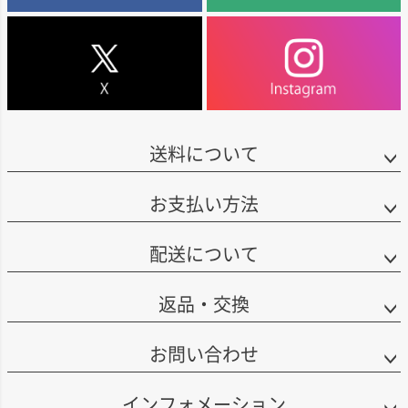
区は、世界的に高品質なシャルドネの産地として知られています。ナパとソ
収穫したブドウはやさしく破砕された後、まずは48時間の低温浸漬を行い、
名が知られるようになりました。その後も人気が高まり、現在では定番のカ
ノマの両方にまたがるこの地域のうち、このシャルドネは、ナパ・ヴァレー
果皮からゆっくりと香りと色合いを引き出します。その後、アルコール発酵
リフォルニアワインとして多くの支持を集めています。
側の畑から、特に樹齢の高い区画のブドウを使用しています。
へと進み、発酵終了後には果梗とともにマセラシオン(果皮との浸漬)を続ける
ことで、まろやかでふくよかな果実味を引き出しています。発酵を終えたワ
当初はカベルネ・ソーヴィニヨンのみの展開でしたが、現在はシャルドネ、
さらに、もう一つの畑は、ナパ・ヴァレーのヨントヴィル南に位置し、サ
インはやさしく圧搾され、フランス産とアメリカ産、それぞれ50％ずつのオ
メルロー、ジンファンデル、ソーヴィニヨン・ブランとラインナップも拡
ン・パブロ湾から流れ込む冷たい風や霧の影響を受ける一方で、ナパ・ヴァ
ーク樽で24か月間熟成しています。アルコール度14.5％。
大。幅広いニーズに応えるワインを生み出しています。
レーの中心部に近づくので、日中の十分な日照にも恵まれています。その結
果、果実はしっかりと完熟し、凝縮感のある豊かな果実味が得られます。
「ナパ・ハイランズ」は、ナパ・ヴァレーのブドウ栽培農家と信頼関係を築
■ナパ・ハイランズについて
きながら、品種ごとに最適なテロワールを見極め、各地区から厳選したブド
送料について
この2つの特徴ある畑から収穫されたブドウは、ナパ・ヴァレー・シャルドネ
カリフォルニアの銘醸地ナパ・ヴァレーで収穫されたブドウを使用し、高い
ウをブレンド。ナパらしさを大切にしつつ、土地の個性を引き出したワイン
らしいトロピカルフルーツの風味を表現しつつ、美しい酸を保持していま
コストパフォーマンスを実現するワインを手がける生産者です。
造りが特徴です。ラベルには、ナパ・ヴァレーのどこか懐かしい田園風景が
す。リッチな口当たりと、樽熟成による香ばしいニュアンスが見事に調和
描かれ、自然の恵みに育まれた良質なワインであることが表現されていま
お支払い方法
し、複雑で芳醇な香りとともに、飲みごたえのある仕上がりとなっていま
日本では2017年末、テレビ番組「ホンマでっか！？TV」で、明石家さんまさ
す。
す。
んが、カベルネ・ソーヴィニヨンを絶賛したことから注目を集め、一躍その
名が知られるようになりました。その後も人気が高まり、現在では定番のカ
ナパ・ヴァレーの魅力を素直に、そして丁寧に表現した1本。気取らず楽しめ
配送について
■醸造について
リフォルニアワインとして多くの支持を集めています。
る上質なカリフォルニアワインをお探しの方に、ぜひおすすめしたいワイン
収穫されたブドウは、果梗を付けたままやさしくプレス。その後、果汁はス
です！
テンレスタンクで2日間静置。澱(おり)を落ち着かせた後、フランス産の樽へ
当初はカベルネ・ソーヴィニヨンのみの展開でしたが、現在はシャルドネ、
返品・交換
移し、発酵と熟成を行います。発酵中には、バトナージュ(澱の撹拌)を行い、
メルロー、ジンファンデル、ソーヴィニヨン・ブランとラインナップも拡
ワインに豊かなコクと複雑味を加えています。マロラクティック発酵は
大。幅広いニーズに応えるワインを生み出しています。
100％行われており、酸味がやわらぎ、まろやかな口当たりが生まれます。
お問い合わせ
「ナパ・ハイランズ」は、ナパ・ヴァレーのブドウ栽培農家と信頼関係を築
樽発酵・熟成は合計で11か月。ライトからミディアム・トーストのフランス
きながら、品種ごとに最適なテロワールを見極め、各地区から厳選したブド
産新樽を50％使用し、上品で繊細な樽香がワインに溶け込んでいます。最後
ウをブレンド。ナパらしさを大切にしつつ、土地の個性を引き出したワイン
インフォメーション
にステンレスタンクで落ち着かせた後、瓶詰めされました。アルコール度
造りが特徴です。ラベルには、ナパ・ヴァレーのどこか懐かしい田園風景が