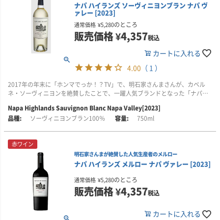
ナパ ハイランズ ソーヴィニヨンブラン ナパ ヴ
リコリスやビターチョコレート、ブラックペッパーのニュアンスが風味の骨
ァレー [2023]
■栽培について
当初はカベルネ・ソーヴィニヨンのみの展開でしたが、現在はシャルドネ、
格を支え、そこにシナモン、酸味のあるチェリー、焼きオレンジの風味が幾
カリフォルニア州ナパ・ヴァレーの中でも銘醸地として知られるオークヴィ
メルロー、ジンファンデル、ソーヴィニヨン・ブランとラインナップも拡
重にも重なります。豊かで魅力あふれる果実味に加え、ほんのり感じるカカ
のところ
通常価格
¥
5,280
ル地区。その中から、ヴィンテージごとに、このワインに最適なブドウが厳
大。幅広いニーズに応えるワインを生み出しています。
オの風味が心地よいアクセントとなり、長く印象に残る余韻へと導きます。
販売価格
¥
4,357
税込
選され、使用されています。
「ナパ・ハイランズ」は、ナパ・ヴァレーのブドウ栽培農家と信頼関係を築
■ヴィンテージについて
カートに入れる
2022年ヴィンテージでは、ヴァカ山脈の麓に位置する、名高く歴史あるオー
きながら、品種ごとに最適なテロワールを見極め、各地区から厳選したブド
2023年のナパ・ヴァレーは、過去10年以上で最も長い生育期間に恵まれた年
クヴィルの畑で栽培されたブドウを使用。日本向けにのみ、オーダーメイド
ウをブレンド。ナパらしさを大切にしつつ、土地の個性を引き出したワイン
となりました。シーズンを通じて穏やかで安定した天候が続き、収量は平均
4.00
（ 1 ）
で特別に調達されたブドウから造られています。畑名は非公開です。
造りが特徴です。ラベルには、ナパ・ヴァレーのどこか懐かしい田園風景が
を上回り、ブドウはゆっくりと時間をかけて成熟。品質の高さが際立つ、記
2017年の年末に「ホンマでっか！？TV」で、明石家さんまさんが、カベル
描かれ、自然の恵みに育まれた良質なワインであることが表現されていま
憶に残るヴィンテージとなりました。
この畑は水はけの良いヴァレー・フロアに位置し、周囲にはスクリーミン
ネ・ソーヴィニヨンを絶賛したことで、一躍人気ブランドとなった「ナパ・
す。
グ・イーグル、グロス、セント・エデン、ラッドといった名門ワイナリーが
ハイランズ」。そんなナパ・ハイランズが手がける「ソーヴィニヨン・ブラ
冬から春にかけての豊富な雨が貯水池を満たし、土壌にたっぷりと潤いを与
Napa Highlands Sauvignon Blanc Napa Valley[2023]
並んでいます。ブドウの房は適切に間引かれ、果房の間に太陽光と風がしっ
ン」も、負けず劣らずの素晴らしい味わいですので、是非お試しください！
ナパ・ヴァレーの魅力を素直に、そして丁寧に表現した1本。気取らず楽しめ
えたことで、芽吹きは理想的な条件のもとでスタート。開花は例年よりやや
ソーヴィニヨンブラン100％
750ml
かりと通るよう管理されており、それによって果実の成熟が促され、タンニ
る上質なカリフォルニアワインをお探しの方に、ぜひおすすめしたいワイン
遅れたものの、結実までの流れは順調で、夏には22～24℃の穏やかな気候が
ンも柔らかくなります。
■テイスティング・コメント
です！
続き、ブドウはじっくりと熟していきました。この長い生育期間が、豊かな
ピンク・グレープフルーツやレモングラス、オレンジの花のような爽やかで
香りと美しいバランスを備えた、素晴らしいワインを生み出しています。
赤ワイン
■醸造について
清涼感のある香りが心地よく広がり、そこにアプリコットやハチミツ、パイ
明石家さんまが絶賛した人気生産者のメルロー
ブドウは優しく破砕した後、48時間の低温浸漬により、アロマと色合いをゆ
ナップル、熟したスモモといったトロピカルフルーツの香りが重なります。
■栽培について
ナパ ハイランズ メルロー ナパ ヴァレー [2023]
っくりと引き出してから主発酵に入ります。主発酵終了後は、さらに2週間、
さらに、濡れた石を思わせるようなミネラル感がアクセントとなり、香りに
2023年のジンファンデルには、カリフォルニア/ナパ・ヴァレーのセント・
果皮や果梗とともにマセラシオンを行い、まろやかな果実味を引き出しま
奥行きを与えています。
ヘレナ地区で収穫されたブドウ主体に使用されています。粘土質のローム土
のところ
通常価格
¥
5,280
す。優しく圧搾した後、フランスオーク樽(主に新樽)で18か月間熟成されま
壌に植えられた、樹齢40年以上の古木から収穫されたブドウを使用。深く根
販売価格
¥
4,357
す。アルコール度14.5％。
美しい酸が全体をやさしくまとめており、決して重たくはありませんが、樽
を張った古木は、果実に凝縮感と複雑さをもたらし、豊かな風味と奥行きの
税込
由来の風味が複雑さと丸みを加え、バランスの取れた味わいに仕上がってい
ある、味わい深いワインとなります。
ます。
カートに入れる
■ナパ・ハイランズについて
■醸造について