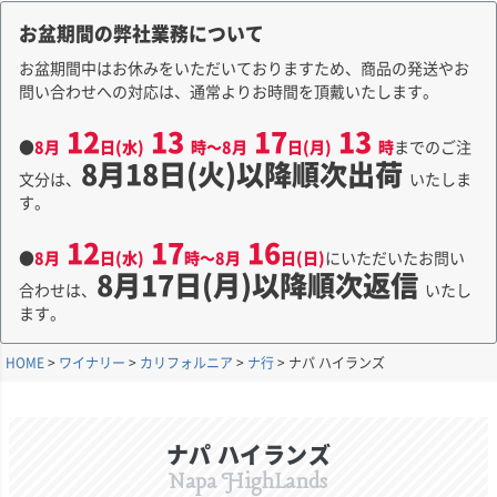
お盆期間の弊社業務について
お盆期間中はお休みをいただいておりますため、商品の発送やお
問い合わせへの対応は、通常よりお時間を頂戴いたします。
12
13
17
13
●
8月
日(水)
時～8月
日(月)
時
までのご注
8月18日(火)以降順次出荷
文分は、
いたしま
す。
12
17
16
●
8月
日(水)
時～8月
日(日)
にいただいたお問い
8月17日(月)以降順次返信
合わせは、
いたし
ます。
HOME
ワイナリー
カリフォルニア
ナ行
ナパ ハイランズ
ナパ ハイランズ
Napa HighLands