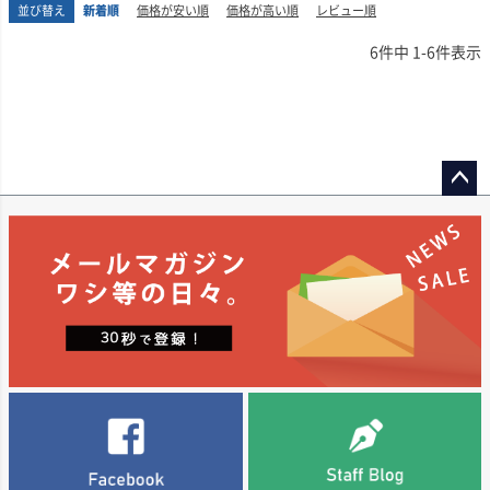
並び替え
新着順
価格が安い順
価格が高い順
レビュー順
ップルのようなトロピカルフルーツ、ほんのりと漂うハチミツのニュアンス
となりました。シーズンを通じて穏やかで安定した天候が続き、収量は平均
ートルにわたる厚い表土を持ち、粘土質を多く含む古代の河川の堆積土壌。
す。
が重なります。
を上回り、ブドウはゆっくりと時間をかけて成熟。品質の高さが際立つ、記
母岩に近い層には細かい石が混じっており、水はけに優れる一方で、表土は
6
件中
1
-
6
件表示
憶に残るヴィンテージとなりました。
保水性にも富んでいるため、ソーヴィニヨン・ブラン特有の華やかなアロマ
ナパ・ヴァレーの魅力を素直に、そして丁寧に表現した1本。気取らず楽しめ
口に含むと、クリーミーでなめらかなテクスチャー。豊かな味わいながらも
を豊かに育む条件が揃っています。
る上質なカリフォルニアワインをお探しの方に、ぜひおすすめしたいワイン
重たすぎず、白桃やネクタリン、ライチを思わせる果実味と美しい酸がバラ
冬から春にかけての豊富な雨が貯水池を満たし、土壌にたっぷりと潤いを与
です！
ンスよく広がります。今すぐに飲んでも充分楽しめますが、引き締まった骨
えたことで、芽吹きは理想的な条件のもとでスタート。開花は例年よりやや
この畑では、収穫時期の選択によって、シャープな酸を活かしたスタイルに
格も感じられるため、数年の熟成によってさらに味わいがこなれていくでし
遅れたものの、結実までの流れは順調で、夏には22～24℃の穏やかな気候が
も、完熟した濃厚な味わいにも仕上げることが可能です。ナパ・ハイランズ
ょう。
続き、ブドウはじっくりと熟していきました。この長い生育期間が、豊かな
では、酸とのバランスを重視し、2023年は9月4日に収穫を行いました。
香りと美しいバランスを備えた、素晴らしいワインを生み出しています。
シーザーサラダ、ホタテのソテーやクリーム煮、エビやカニなどの甲殻類と
■醸造について
ペー
も相性抜群。食卓を華やかに彩る1本です。
■栽培について
収穫後、除梗・破砕したブドウは、香りや風味をより引き出すために、低温
2023年のメルローには、カリフォルニア/ナパ・ヴァレーの中でも冷涼な気
ジト
下でおよそ半日間スキンコンタクト（果皮との接触）を行いました。その
■ヴィンテージについて
候で知られるカーネロス地区のブドウが主に使用されています。
後、やさしくプレスし、主にステンレスタンクで発酵・熟成を実施。全体の
ップ
2023年は、年間を通して非常に涼しい気候に恵まれたヴィンテージでした。
約20％は、2年使用したフレンチオーク樽で熟成させることで、ふくらみの
へ
夏には極端な暑さがなく、そのまま穏やかな気候で秋を迎え、秋の雨の降り
とりわけ恵まれた立地にある畑で育った古木のブドウが使われており、2023
ある味わいを加えています。最終的には、タンク熟成と樽熟成のワインをブ
始めも遅かったため、ブドウはじっくりと時間をかけて成熟することができ
年特有の長い生育期間(ハングタイム)の恩恵をしっかりと受けています。もと
レンドし、香りの華やかさと味わいの調和を追求した仕上がりとなっていま
ました。白ブドウはこの恩恵を受け、爽やかな酸をしっかりと保ちながら、
もとメルローは比較的早熟な品種ですが、2023年はシーズンを通じて穏やか
す。アルコール度14.5％。
ゆっくりと完熟。収穫は9月5日から始まり、フレッシュな酸味と生き生きと
な天候が続いたため、ブドウはゆっくりと完熟。これにより、果実の風味が
した果実味に満ちた、魅力的な仕上がりとなりました。
非常に豊かになりました。
■ナパ・ハイランズについて
■栽培について
さらに、カーネロス地区のブドウは素晴らしい酸を備えており、果実の凝縮
カリフォルニアの銘醸地ナパ・ヴァレーで収穫されたブドウを使用し、高い
2022年は、カリフォルニア/ナパ・ヴァレーのカーネロス地区とヨントヴィ
感や力強いタンニンとのバランスが絶妙。濃厚でありながらもフレッシュさ
コストパフォーマンスを実現するワインを手がける生産者です。
ル地区のシャルドネを中心に使用しています。
を感じさせ、飲み疲れしない仕上がりが魅力です。
日本では2017年末、テレビ番組「ホンマでっか！？TV」で、明石家さんまさ
ナパ・ヴァレーの南端に位置し、冷たいサン・パブロ湾に近いカーネロス地
■醸造について
んが、カベルネ・ソーヴィニヨンを絶賛したことから注目を集め、一躍その