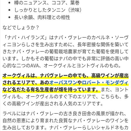
樽のニュアンス、ココア、葉巻
しっかりとしたタンニン（渋味）
長い余韻、肉料理との相性
などでしょうか？
「ナパ・ハイランズ」はナパ・ヴァレーのカベルネ・ソーヴ
ィニヨンらしさを生み出すために、長年密接な関係を築いて
きたナパ・ヴァレーの葡萄栽培農家が育てた葡萄を使用して
います。しかもその葡萄はナパの中でも非常に評価の高い中
心的な二つのAVA、オークヴィルとヨントヴィルのもの。
オークヴィルは、ナパヴァレーの中でも、高級ワインが産出
されるエリアで、あの
オーパスワン
や
ロバート・モンダヴィ
など名だたる有名生産者が畑を持っています。
また、ヨント
ヴィルも、オークヴィルのすぐ下のエリアで、こちらも、多
くの高級ワインが産出される人気のエリアです。
ラベルにはナパ・ヴァレーの古き良き田舎の風景が描かれ、
自然の恩恵により育まれた良質なナパ・ヴァレーのワインを
生み出しております。ナパ・ヴァレーらしいシャルドネもカ