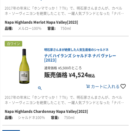
カリフォルニアの銘醸地ナパ・ヴァレーで収穫されたブドウを使用し、高い
シーフードサラダやカルパッチョ、ゴートチーズなどのフレッシュチーズ、
収穫後、500リットルの小型タンクで短期間の発酵を行うことで、ブドウ本
2017年の年末に「ホンマでっか！？TV」で、明石家さんまさんが、カベル
コストパフォーマンスを実現するワインを手がける生産者です。
野菜の天ぷらや焼き魚とも好相性。和洋問わず、さまざまなお料理と合わせ
来のフレッシュな果実味をしっかりと引き出しています。その後、フランス
ネ・ソーヴィニヨンを絶賛したことで、一躍人気ブランドとなった「ナパ・
てお楽しみいただけます。
産とアメリカ産、50％ずつのオーク樽で24か月間じっくりと熟成。樽由来の
ハイランズ」。そんなナパ・ハイランズが手がける「メルロー」も、負けず
日本では2017年末、テレビ番組「ホンマでっか！？TV」で、明石家さんまさ
風味がバランスよく溶け合い、奥行きのある味わいに仕上がっています。ア
Napa Highlands Merlot Napa Valley[2023]
劣らずの素晴らしい味わいですので、是非お試しください！
んが、カベルネ・ソーヴィニヨンを絶賛したことから注目を集め、一躍その
■ヴィンテージについて
ルコール度14.5％。
メルロー100％
750ml
名が知られるようになりました。その後も人気が高まり、現在では定番のカ
2023年のナパ・ヴァレーは、過去10年以上で最も長い生育期間に恵まれた年
■テイスティング・コメント
リフォルニアワインとして多くの支持を集めています。
となりました。シーズンを通じて穏やかで安定した天候が続き、収量は平均
ナパ・ヴァレー産メルローならではの、深みのある紫色がひときわ目を引き
を上回り、ブドウはゆっくりと時間をかけて成熟。品質の高さが際立つ、記
■ナパ・ハイランズについて
白ワイン
ます。グラスに注ぐと、完熟したブラックベリーやブルーベリーの芳醇な香
当初はカベルネ・ソーヴィニヨンのみの展開でしたが、現在はシャルドネ、
憶に残るヴィンテージとなりました。
カリフォルニアの銘醸地ナパ・ヴァレーで収穫されたブドウを使用し、高い
明石家さんまが絶賛した人気生産者のシャルドネ
りが立ち上がり、ほのかに漂うブラックオリーブのニュアンスがアクセント
メルロー、ジンファンデル、ソーヴィニヨン・ブランとラインナップも拡
コストパフォーマンスを実現するワインを手がける生産者です。
ナパ ハイランズ シャルドネ ナパ ヴァレー
を添えます。
大。幅広いニーズに応えるワインを生み出しています。
冬から春にかけての豊富な雨が貯水池を満たし、土壌にたっぷりと潤いを与
[2023]
えたことで、芽吹きは理想的な条件のもとでスタート。開花は例年よりやや
日本では2017年末、テレビ番組「ホンマでっか！？TV」で、明石家さんまさ
ひと口含めば、豊かで広がりのある味わいとともに、きめ細やかなタンニン
「ナパ・ハイランズ」は、ナパ・ヴァレーのブドウ栽培農家と信頼関係を築
遅れたものの、結実までの流れは順調で、夏には22～24℃の穏やかな気候が
んが、カベルネ・ソーヴィニヨンを絶賛したことから注目を集め、一躍その
のところ
通常価格
¥
5,500
が舌の上にやさしく溶け込んでいきます。余韻には、鮮やかな果実の風味が
きながら、品種ごとに最適なテロワールを見極め、各地区から厳選したブド
続き、ブドウはじっくりと熟していきました。
名が知られるようになりました。その後も人気が高まり、現在では定番のカ
販売価格
¥
4,524
税込
しっかりと残り、最後まで印象的な味わいを楽しめます。
ウをブレンド。ナパらしさを大切にしつつ、土地の個性を引き出したワイン
リフォルニアワインとして多くの支持を集めています。
造りが特徴です。ラベルには、ナパ・ヴァレーのどこか懐かしい田園風景が
ソーヴィニヨン・ブランの収穫は、通常より2週間ほど遅い9月4日となりま
カートに入れる
樽熟成によって生まれるまろやかな口当たりは、さまざまなお料理とよく合
描かれ、自然の恵みに育まれた良質なワインであることが表現されていま
したが、十分に成熟した健康な葡萄が収穫できました。
当初はカベルネ・ソーヴィニヨンのみの展開でしたが、現在はシャルドネ、
い、特に甘みのあるソースとの相性が抜群です。やや低めの温度でお楽しみ
す。
メルロー、ジンファンデル、ソーヴィニヨン・ブランとラインナップも拡
2017年の年末に「ホンマでっか！？TV」で、明石家さんまさんが、カベル
いただくと、メルローの魅力がいっそう引き立ちます。中華料理をはじめ、
■栽培について
大。幅広いニーズに応えるワインを生み出しています。
ネ・ソーヴィニヨンを絶賛したことで、一躍人気ブランドとなった「ナパ・
肉団子やスペアリブ、ロコモコ、ハンバーグ・ステーキ、甘辛ダレの焼肉、
ナパ・ヴァレーの魅力を素直に、そして丁寧に表現した1本。気取らず楽しめ
2023年のソーヴィニヨン・ブランには、カリフォルニア/ナパ・ヴァレーの
ハイランズ」。そんなナパ・ハイランズが手がける「シャルドネ」も、負け
甘いソースで仕上げた鴨のローストなどとご一緒に、ぜひお楽しみくださ
る上質なカリフォルニアワインをお探しの方に、ぜひおすすめしたいワイン
中央部、ラザフォードのやや北、国道の東側に位置する単一畑(畑名は非公開
「ナパ・ハイランズ」は、ナパ・ヴァレーのブドウ栽培農家と信頼関係を築
Napa Highlands Chardonnay Napa Valley[2023]
ず劣らずの素晴らしい味わいですので、是非お試しください！
い。
です！
のブドウが使用されています。
きながら、品種ごとに最適なテロワールを見極め、各地区から厳選したブド
シャルドネ100％
750ml
ウをブレンド。ナパらしさを大切にしつつ、土地の個性を引き出したワイン
■テイスティング・コメント
■ヴィンテージについて
この畑は、ナパ・ヴァレーらしいソーヴィニヨン・ブランを育てるのに理想
造りが特徴です。ラベルには、ナパ・ヴァレーのどこか懐かしい田園風景が
輝きのある麦わら色から黄金色。ライムや柑橘類の爽やかな香りに、パイナ
2023年のナパ・ヴァレーは、過去10年以上で最も長い生育期間に恵まれた年
的な、涼しすぎず温かすぎない穏やかな気候に恵まれています。土壌は約4メ
描かれ、自然の恵みに育まれた良質なワインであることが表現されていま