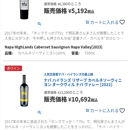
のところ
通常価格
¥
6,380
販売価格
¥
5,192
税込
カートに入れる
2017年の年末、「ホンマでっか!?TV」で明石家さんまさんが絶賛したことで
人気に火がつき、今や押しも押されもせぬ“定番ナパ・カベルネ”のひとつで
す！！
Napa HighLands Cabernet Sauvignon Napa Valley[2023]
カベルネソーヴィニヨン100％
750ml
■テイスティング・コメント
果実のエネルギーをしっかりと感じる味わい。フレッシュさがありながらコ
クも備え、やや硬さのあるタンニンがワインに骨格を与えています。
赤ワイン
人気生産者ナパ・ハイランズの最上級
熟したブラックベリーの香りに、穏やかなセージ、ほのかな黒胡椒、バニ
ナパ ハイランズ リザーブ カベルネソーヴィニ
ラ、コーヒー、葉巻といったニュアンスが重なり、全体を包み込みます。張
ヨン オークヴィル ナパ ヴァレー [2022]
りのあるタンニンは過度ではなく、滑らかな余韻へと続きます。
のところ
通常価格
¥
13,200
食事とともにグラスが進むタイプのワインで、リブアイ・ステーキ、牛バラ
販売価格
¥
10,692
税込
肉の煮込み、炭火焼の肉料理全般、甘めのソースを使った鴨のローストと好
相性。また、キノコの付け合わせはワインとの橋渡しとなり、風味をいっそ
カートに入れる
う引き立てます。
2017年の年末に放送された「ホンマでっか！？TV」で、明石家さんまさんが
■栽培について
カベルネ・ソーヴィニヨンを絶賛したことをきっかけに、「ナパ・ハイラン
カリフォルニア州ナパ・ヴァレー各地から、その年のヴィンテージにふさわ