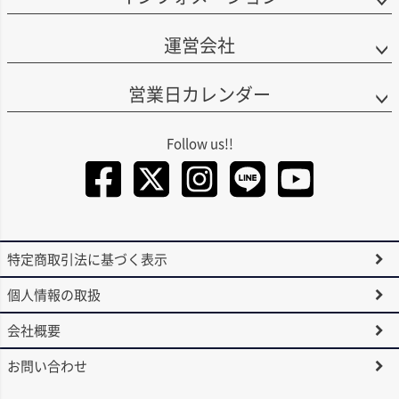
14.5％。
描かれ、自然の恵みに育まれた良質なワインであることが表現されていま
す。
運営会社
■ナパ・ハイランズについて
ナパ・ヴァレーの魅力を素直に、そして丁寧に表現した1本。気取らず楽しめ
カリフォルニアの銘醸地ナパ・ヴァレーで収穫されたブドウを使用し、高い
る上質なカリフォルニアワインをお探しの方に、ぜひおすすめしたいワイン
営業日カレンダー
コストパフォーマンスを実現するワインを手がける生産者です。
です！
日本では2017年末、テレビ番組「ホンマでっか！？TV」で、明石家さんまさ
んが、カベルネ・ソーヴィニヨンを絶賛したことから注目を集め、一躍その
名が知られるようになりました。その後も人気が高まり、現在では定番のカ
Facebook
Twitter
Instagra
LINE
You
リフォルニアワインとして多くの支持を集めています。
当初はカベルネ・ソーヴィニヨンのみの展開でしたが、現在はシャルドネ、
メルロー、ジンファンデル、ソーヴィニヨン・ブランとラインナップも拡
大。幅広いニーズに応えるワインを生み出しています。
特定商取引法に基づく表示
「ナパ・ハイランズ」は、ナパ・ヴァレーのブドウ栽培農家と信頼関係を築
きながら、品種ごとに最適なテロワールを見極め、各地区から厳選したブド
個人情報の取扱
ウをブレンド。ナパらしさを大切にしつつ、土地の個性を引き出したワイン
造りが特徴です。ラベルには、ナパ・ヴァレーのどこか懐かしい田園風景が
会社概要
描かれ、自然の恵みに育まれた良質なワインであることが表現されていま
す。
お問い合わせ
ナパ・ヴァレーの魅力を素直に、そして丁寧に表現した1本。気取らず楽しめ
る上質なカリフォルニアワインをお探しの方に、ぜひおすすめしたいワイン