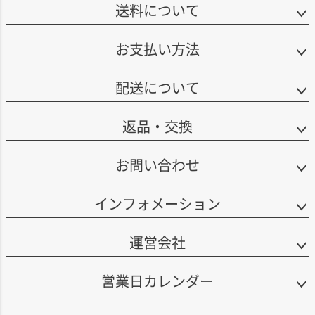
送料について
れ、上品。タンニンはきめ細かく、非常に美しい仕上がりです。
生産本数はマグナム264本。2022年5月に瓶詰めされました。
お支払い方法
飲み頃：2027～2043年
レヴュー：Luis Gutierrez(2026年6月16日)
配送について
■ベガ・シシリアについて
返品・交換
「時を味方につける、スペインワインの頂点。」
ボデガス・ベガ・シシリアは、スペインを代表する銘醸地リベラ・デル・ド
ゥエロに拠点を置く、スペインワインの頂点ともいえる名門ワイナリーで
お問い合わせ
す。
その名声は、希少性や格式だけによるものではありません。ドゥエロ川のほ
インフォメーション
とりに広がる特別な土地、厳しい気候、長い時間をかけた熟成、そして自然
のリズムを尊重する人の手仕事が重なり合うことで、世界中のワイン愛好家
を魅了する独自のスタイルを築いてきました。
運営会社
ベガ・シシリアが大切にしているのは、「時間」を味方につけること。流行
に左右されることなく、土地とブドウの声に耳を傾け、最高の状態になるま
営業日カレンダー
で待つという哲学が、ワイン造りの中心にあります。
エステートは約1000haにおよび、そのうち210haがブドウ畑として利用され