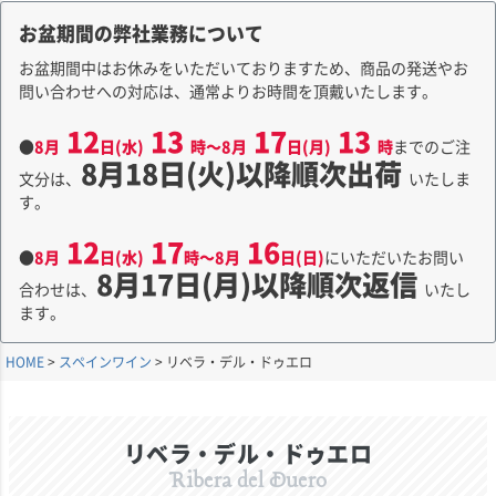
お盆期間の弊社業務について
お盆期間中はお休みをいただいておりますため、商品の発送やお
問い合わせへの対応は、通常よりお時間を頂戴いたします。
12
13
17
13
●
8月
日(水)
時～8月
日(月)
時
までのご注
8月18日(火)以降順次出荷
文分は、
いたしま
す。
12
17
16
●
8月
日(水)
時～8月
日(日)
にいただいたお問い
8月17日(月)以降順次返信
合わせは、
いたし
ます。
HOME
スペインワイン
リベラ・デル・ドゥエロ
リベラ・デル・ドゥエロ
Ribera del Duero