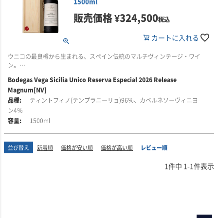
1500ml
販売価格
¥
324,500
税込
カートに入れる
ウニコの最良樽から生まれる、スペイン伝統のマルチヴィンテージ・ワイ
ン。
Bodegas Vega Sicilia Unico Reserva Especial 2026 Release
ボデガス・ベガ・シシリア「ウニコ レセルバ・エスペシアル」は、スペイン
Magnum[NV]
ワインの歴史に深い敬意を捧げる、ヴィンテージ表記を持たない特別な赤ワ
インです。
ティントフィノ(テンプラニーリョ)96％、カベルネソーヴィニヨ
ン4％
かつてスペインでは、優れたワイナリーが各収穫年のワインとは別に、最良
1500ml
年のワインを取り分けてブレンドし、「レセルバ・エスペシアル」として瓶
詰めする伝統がありました。ベガ・シシリアは、現在ではほとんど見られな
くなった、この高級スペインワインの伝統を守るため、1965年からこのワイ
並び替え
新着順
価格が安い順
価格が高い順
レビュー順
ンを造り続けています。
1
件中
1
-
1
件表示
使用されるのは、ベガ・シシリアを代表する偉大なワイン「ウニコ」の中で
も、特に優れた樽のみ。複数のヴィンテージを組み合わせることで、単一年
では表現しきれない奥行きと調和、そしてベガ・シシリアならではの揺るぎ
ないスタイルを描き出しています。
この2026年リリースは、2011年、2012年、2014年のウニコを、それぞれお