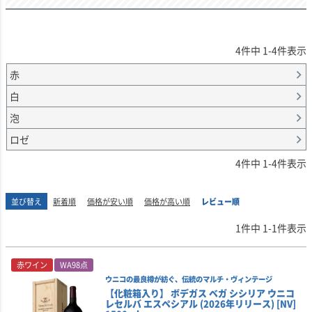
4
件中
1
-
4
件表示
赤
白
泡
ロゼ
4
件中
1
-
4
件表示
並び替え
新着順
価格が安い順
価格が高い順
レビュー順
1
件中
1
-
1
件表示
赤ワイン
WA98点
ウニコの最良樽が紡ぐ、伝統のマルチ・ヴィンテージ
【化粧箱入り】 ボデガス ベガ シシリア ウニコ
レセルバ エスペシアル (2026年リリース) [NV]