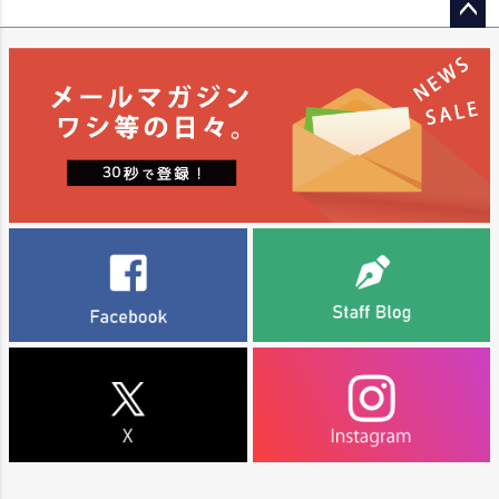
よそ3分の1ずつブレンド。通算で木樽での熟成期間が10年を超えるため、リ
リース時点からすでに深い熟成感と複雑味を楽しむことができます。
ペー
ジト
レセルバ・エスペシアルは、複数の年、個性、経験、そして想いが重なり合
ップ
う、まさに「伝統へのオマージュ」。ウニコの複雑さを、異なるヴィンテー
ジによってさらに幾重にも重ね合わせた、ベガ・シシリアの本質を映す唯一
へ
無二のワインです。
アルコール度数：14.5％。
■ワイン誌「ワイン・アドヴォケイト」のコメント
【98点】NV ウニコ レセルバ・エスペシアル 2026年リリースは、2011年、
2012年、2014年のワインをブレンドして造られています。2025年リリース
と似たヴィンテージ構成ですが、今回は2013年の代わりに2014年のワインが
使われています。主体となるのはティント・フィノ(テンプラニーリョ)で、少
量のカベルネ・ソーヴィニヨンがブレンドされています。
アルコール度数は例年通り14.5％、pHは3.86、酸度は4.8gです。ワイナリー
では、このブレンドにより熟成したワインを用いようとしており、2011年と
2012年は前回と同じ構成で、2014年は2013年より優れたヴィンテージとさ
れています。
これは、ベガ・シシリアらしさを追求するためのブレンドであり、複雑さを
備えています。熟成したワインがニュアンスと上品さをもたらし、若いワイ
ンがフレッシュさを加えています。味わいは素晴らしく、なめらかで洗練さ