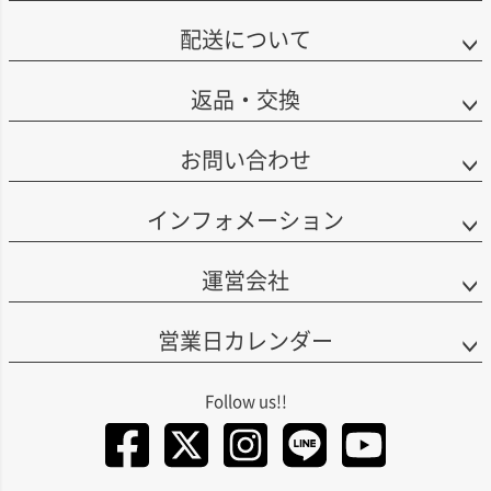
入手困難を極めます。
配送について
自社畑と契約農家からアルバリーニョ、ヴィオニエ、レッド・ブレンド「フ
ィマサウルス」なども造られますが、日本に正規輸入されるワインもわずか
返品・交換
な限定数のみで、どれも希少品となっています。
お問い合わせ
インフォメーション
運営会社
営業日カレンダー
Facebook
Twitter
Instagra
LINE
You