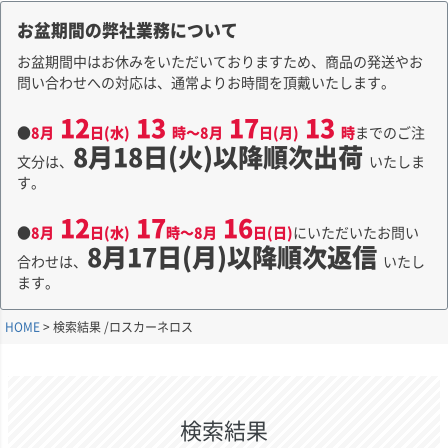
お盆期間の弊社業務について
お盆期間中はお休みをいただいておりますため、商品の発送やお
問い合わせへの対応は、通常よりお時間を頂戴いたします。
12
13
17
13
●
8月
日(水)
時～8月
日(月)
時
までのご注
8月18日(火)以降順次出荷
文分は、
いたしま
す。
12
17
16
●
8月
日(水)
時～8月
日(日)
にいただいたお問い
8月17日(月)以降順次返信
合わせは、
いたし
ます。
HOME
検索結果 /ロスカーネロス
検索結果