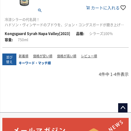
ばまでは穏やかな気候が続きましたが、9月には5日間連続で38度を超える猛
しました。
ワイン造りを志したきっかけは、青年期に体験したドメーヌ・ド・ラ・ロマ
カートに入れる
暑に見舞われ、収穫は過去最速の一つとなりました。シャルドネの後には赤
ネ・コンティ(DRC)の「ラ・ターシュ」との衝撃的な出会い。1991年、家業
ワイン用のブドウもすぐに収穫されました。
このオベロンは、マイケル・モンダヴィ・ファミリー・エステート(その後、
を離れ、家族とともにフランス・ブルゴーニュへ渡って修行を開始しまし
Partner at Folio Fine Wine)のマスター・ワインメーカーを務める「トニー・
冷涼シラーの代名詞！
た。
2022年のワインは、ナパ・ヴァレーでは必ずしも得られない、見事なバラン
コルトリン」が手掛けるブランドです。
ハドソン・ヴィンヤードのブドウを、ジョン・コングスガードが磨き上げた
スとフレッシュさを備えています。
希少な逸品です。
ジュヴレ・シャンベルタンの名門ドメーヌ・アルマン・ルソーでの厳しい肉
Kongsgaard Syrah Napa Valley[2023]
シラーズ100％
ナパ・ヴァレーで育ち、45年以上ワイン業界で働いてきたトニー・コルトリ
体労働を経験し、その後カリフォルニアへ移住。ストーンストリート、ミシ
750ml
■栽培・醸造について
ンは、その経験を、オベロンに注ぎ込んでいます。ナパ・ヴァレーの中でも
■生産者のコメント
ェル・シュランバージェでのキャリアを経て醸造家としての技術を確立しま
カリフォルニア州ナパ・ヴァレーのカーネロス地区に位置する銘醸畑「ハイ
最良の畑から良質なブドウを選び抜く能力を持ち、またナパ特有の典型的な
1996年のコングスガード創業以来、カーネロスにある約0.8ヘクタールの同
した。
ド・ヴィンヤード」から収穫したシャルドネを使用しています。オールドウ
ボルドー品種の育て方を理解したエキスパートです。ナパ・ヴァレー中の葡
じ区画からシラーを造り続けています。今回のリリースで27ヴィンテージ目
ェンテとカレラのクローンを醸造。清澄・濾過は行わずに瓶詰めしていま
新着順
価格が安い順
価格が高い順
レビュー順
萄栽培者との生涯に渡る関係を築いており、これがオベロンの品質の鍵とな
を迎えるこのシラーは、他に類を見ない個性を放ち、「ジャッジ」がカリフ
一方、レベッカ氏もサイモン・レヴィ・セラーズでワインメーカーとして活
並び
す。
っています。
ォルニアのシャルドネの中で際立っているのと同様に、このシラーも特別な
躍。夫妻はソノマのロシアン・リヴァー・ヴァレーに自らのピノノワール畑
替え
キーワード・マッチ順
存在感を放っています。
を購入し、自社畑からのワイン造りに本格的に取り組み始めます。
4
件中
1
-
4
件表示
■ハイド・ド・ヴィレーヌ(HdV)について
まさに自然の力そのもののようなワインです。もちろん、発酵や20か月にわ
2011年にはバイオダイナミック農法の認証を取得。ソノマでも先駆的な存在
ハイド・ド・ヴィレーヌは、ドメーヌ・ド・ラ・ロマネ・コンティ(DRC)の元
たる熟成の過程で多くの醸造的な判断を行いますが、その壮大で圧倒的な存
として、デローチをはじめ複数ワイナリーへ高品質なブドウを供給し、その
共同経営者である「オベール ド・ヴィレーヌ」と、カリフォルニアの有名生
在感は、もはや私たちの手を超えたものです。野性味あふれる旨味豊かなこ
クオリティは品評会でも高く評価されました。
産者にブドウを供給してきたハイド・ヴィンヤードの「ラリー・ハイド」
のシラーは、植物的というよりもむしろ動物的な印象を持ち、他にはない独
が、手を組んで2000年に誕生したワイナリーです。
自の世界に存在しています。
・「幻(まぼろし)」という名に込めた想い
ワイン造りの道を選んだ際、知人から言われた「夢か、まぼろしのような話
冷涼なカーネロス地区を中心に、サステナブル農法で育まれたブドウを用
ぜひ鴨料理や、よりワイルドなジビエ料理と合わせてお楽しみください。
だ」という言葉が由来。「実現しないかもしれなかったワイン」という意味
い、畑の個性を純粋に表現するワイン造りを実践。収穫後は、過度な介入を
を込め、ブランド名を“幻(Maboroshi)”と命名しました。ラベルには自作の絵
ペー
避け、ヴィンテージごとの特徴を映し出します。ブルゴーニュの哲学とナパ
■栽培について
と「幻」の漢字が描かれ、夫妻のルーツと情熱が表現されています。
ジト
のテロワールが融合した、エレガントで奥行きあるワインが魅力です。
ブドウは、カリフォルニア州ナパ・ヴァレーのカーネロスにあるハドソン・
ップ
ヴィンヤーズの中でも、特に選ばれた0.8ヘクタールの区画で栽培されていま
・歩みとワインのスタイル