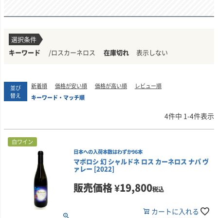
選択条件
/ロスカーネロス
表示しない
新着順
価格が安い順
価格が高い順
レビュー順
並び
替え
キーワード・マッチ順
4
件中
1
-
4
件表示
白ワイン
日本への入荷本数はわずか96本
マボロシ 幻 シャルドネ ロス カーネロス ナパ ヴ
ァレー [2022]
販売価格
¥
19,800
税込
カートに入れる