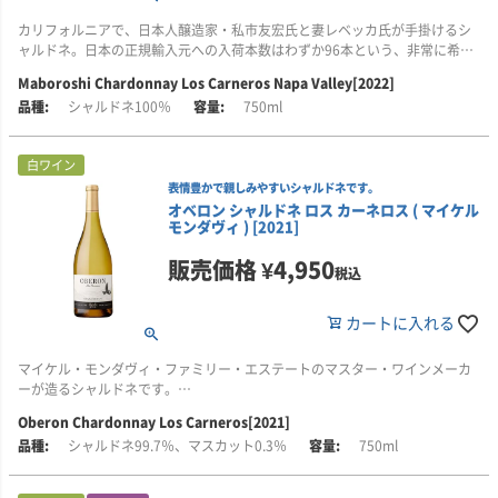
カリフォルニアで、日本人醸造家・私市友宏氏と妻レベッカ氏が手掛けるシ
ャルドネ。日本の正規輸入元への入荷本数はわずか96本という、非常に希少
な一本です！
Maboroshi Chardonnay Los Carneros Napa Valley[2022]
シャルドネ100％
750ml
ナパ・ヴァレー/カーネロスの冷涼な気候で育ったこのシャルドネは、香り高
い果実味を残しつつ、美しい酸が調和したエレガントなスタイルに仕上がっ
ています。
白ワイン
表情豊かで親しみやすいシャルドネです。
■生産者のコメント
オベロン シャルドネ ロス カーネロス ( マイケル
まず、レモンやネクタリン、濡れた小石を思わせるアロマが豊かに立ち上が
モンダヴィ ) [2021]
ります。驚くほど奥行きのある味わいには、ドライアプリコット、マンゴ
ー、そしてかすかなグリーンアップルが感じられるでしょう。
販売価格
¥
4,950
税込
さらに和梨やスターアニスのニュアンスが重なり、口中にはしっかりとした
酸と果実味、清らかなミネラル感が広がります。フルボディながらもバラン
カートに入れる
スの取れたスタイルで、7～10年の熟成にも期待できる、なめらかで長い余
韻が特徴です。
マイケル・モンダヴィ・ファミリー・エステートのマスター・ワインメーカ
ーが造るシャルドネです。
■栽培について
このシャルドネは、ナパ・ヴァレ/カーネロス南端に位置する急斜面の畑で収
Oberon Chardonnay Los Carneros[2021]
■生産者のコメント
穫されたブドウを使用しています。日当たりが良く、海から吹き込む冷涼で
シャルドネ99.7％、マスカット0.3％
750ml
2021年のロス・カーネロス・シャルドネは、表情豊かで親しみやすいワイン
爽やかな風により、ブドウは均一にゆっくりと熟していきます。
です。
畑はサンパブロ湾に近い「ラインケ・ヴィンヤード」。海からわずか1kmに