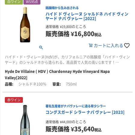
白ワイン
WS95点
バランスの取れた果実味に、貝殻を砕いたような美しいミネラルがありま
位置し、霧と海風の影響で年間を通して涼しいため、ブルゴーニュ系品種の
銘醸畑から生み出される
す。キャラメリゼした洋ナシ、新鮮なリンゴとリンゴの花、クレーム・ブリ
栽培に最適な環境です。この畑のシャルドネはナパの有名ワイナリー(例：ジ
ハイド ド ヴィレーヌ シャルドネ ハイド ヴィン
ュレの豊かな香りと風味が広がり、長い余韻には酸味が感じられます。
ャズ・ヒル)にも供給されており、その品質の高さには定評があります。
ヤード ナパ ヴァレー [2022]
■畑について
熟成期間をしっかり確保できる冷涼なテロワールのおかげで、収穫時には完
のところ
通常価格
¥
19,800
オベロンのシャルドネは、カリフォルニア/ロス・カーネロスの畑のブドウを
熟した素晴らしい果実が実ります。
販売価格
¥
16,800
税込
使用しています。
■醸造について
カートに入れる
サンフランシスコ湾とサン・パブロ湾の影響を強く受けたロス・カーネロス
手摘みで収穫された香り豊かなブドウは、早朝にワイナリーへ運ばれます。
は、夏の霧、暖かい日中と涼しい夜、長い生育期という完璧な組み合わせを
エグ味を出さぬよう、房ごと優しくプレスした後、ステンレスタンクで静置
ハイド・ド・ヴィレーヌ(HdV)が、カリフォルニアの銘醸畑「ハイド・ヴィン
もたらす、シャルドネの栽培に理想的な環境です。
し、その後フレンチオーク樽へ移して野生酵母による発酵を行いました。
ヤード」のシャルドネから造られる、高品質で人気の高い1本です！
ワインメーカーである、トニー・コルトリンは、カーネロスの西向きの斜面
発酵後も手作業でバトナージュ(攪拌)を施し、クリーミーで凝縮感のある果実
Hyde De Villaine ( HDV ) Chardonnay Hyde Vineyard Napa
■生産者のコメント
からのみブドウを好んで使用しています。
味を追求しています。
Valley[2022]
洋ナシやフレッシュなパイナップルの繊細な香りに、ジャスミンや柑橘の果
皮のさわやかなニュアンスが重なります。さらに時間とともに、ベイキング
シャルドネ100％
750ml
■醸造について
熟成はフレンチオーク樽(新樽20％)で6か月間。マロラクティック発酵は
スパイスやブリオッシュ、バニラカスタードのような温かみのある香りへと
このワインは、発酵とマロラクティック発酵を同時に行います。その後、フ
100％実施しています。アルコール度数14.2％。
変化していきます。口に含むと、凝縮感のある風味が広がり、ふくらみのあ
レンチオーク樽(新樽33％)で9ヶ月間の樽熟成を行います。アルコール度数
赤ワイン
るエレガントな味わいが中盤を満たします。明るい酸が心地よく溶け込み、
13.7％。
塩味やミネラル感と相まって、洗練された余韻が長く続きます。
著名生産者がナパヴァレーに造る希少シラー
■マボロシ・ワイナリーについて
コングスガード シラー ナパ ヴァレー [2023]
大阪府交野市出身の私市友宏(きさいち ともひろ)氏と、妻レベッカ氏が手が
■ヴィンテージについて
■オベロンについて
けた、ソノマの小さな家族経営ワイナリーです。1999年に初リリースした
のところ
通常価格
¥
44,000
2020年と2021年は記録的な少雨となり、2022年も乾燥した温暖な冬で始ま
カリフォルニアワインの父と言われたロバート・モンダヴィの長男マイケ
「幻メルロー」から始まり、25年間にわたり高品質なワインを生み出してき
販売価格
¥
35,640
りました。降雨の大半は2021年12月と2022年3月に集中し、特に3月の恵み
ル・モンダヴィは、妻のイザベル、息子のロブ・ジュニア、娘のディナとと
ました。
税込
の雨は、休眠から目覚めたブドウ樹の生育を後押ししました。春から夏の半
もに、2004年に「マイケル・モンダヴィ・ファミリー・エステート」を設立