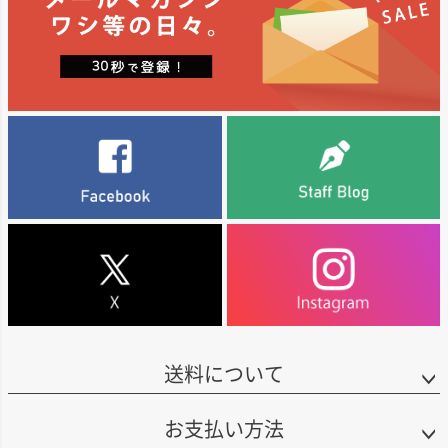
へ
す。
創業時は購入ブドウによるメルローとカベルネ・ソーヴィニヨンからスター
トその後、念願の自社畑をソノマ・セバストポールに取得し、ピノノワー
非常に冷涼な気候に加え、複雑な火山性土壌が入り混じる特異な環境が特徴
ル、シャルドネ、伝統製法スパークリングへとラインナップを拡大しまし
です。コングスガード専用に、特別な栽培をオーダーメイドで依頼していま
た。
す。ナパ・ヴァレー随一の冷涼シラーは、個性豊かで複雑味があり、さまざ
まなスパイスのアロマを内包しています。
私市氏の“日本人ならではの繊細さと緻密さ”、そしてレベッカ氏の豊富な醸
造経験が結実したワインは、エレガントで表現力豊かなスタイルが魅力で
■醸造について
す。アーティスト喜多郎氏をはじめ、各界著名人とのコラボレーションを行
フレンチオーク樽で約20か月間、熟成しています。
うなど、多方面から支持を集めてきました。
・現在とこれから
■コングスガードについて
2024年、25回目の収穫を節目にワイナリーとしての活動を終了。今後は、創
コングスガードは、オーベール、マーカッシン、キスラー、ピーター・マイ
業当初から心にあった“絵画の道”へ専念し、新たな表現活動へと歩みを進め
ケルと並び、カリフォルニア・シャルドネの5本指に数えられる、カリフォル
ています。
ニアを代表するワイン生産者です。
コングスガードの最高級シャルドネ「ザ・ジャッジ」は、自社畑から造られ
るマニア垂涎の逸品ですが、その生産量は多くても15樽(約300ケースのみ)
で、少ない年は5樽(100ケースのみ)しか造られません。また、カーネロス地
区の最高級畑の二つハドソンとハイド・ヴィンヤードから造られるシャルド
送料について
ネ ナパ・ヴァレーも、とても人気の高い逸品となっています。
特にシャルドネが知られる生産者ですが、ハドソン・ヴィンヤードから造ら
お支払い方法
れるシラーは、カリフォルニア最高のシラーと高い評価を受けます。カベル
ネソーヴィニヨンも、素晴らしい味わいですが、やはり生産量が少ない為、