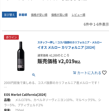
並び替え
新着順
価格が安い順
価格が高い順
レビュー順
6
件中
1
-
6
件表示
赤ワイン
スタッフ一押し！コスパ抜群のカリフォルニア・メルロー
イオス メルロー カリフォルニア [2024]
のところ
通常価格
¥
2,200
販売価格
¥
2,019
税込
カートに入れる
2000円前後で楽しめる、コスパ抜群のカリフォルニア産メルローです！
このメルロは、カリフォルニア各地の良質なブドウを用い、果実味、スパイ
EOS Merlot California[2024]
ス感、なめらかな口当たりをバランスよく表現した1本。日常の食卓にも取り
メルロ78％、カベルネソーヴィニヨン10％、マルベック5％、シ
入れやすい価格帯ながら、カリフォルニアらしい親しみやすい果実味をしっ
かり楽しめるワインです。
ラー5％、プティヴェルド2％
750ml