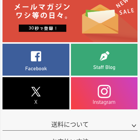
イオスでは、「偉大なワインは偉大な果実なしには造れない」と考えていま
現在では、かつてのパソ・ロブレス単一畑に限定された生産から一歩進み、
ップ
す。カリフォルニア州のレイク郡、ソノマ郡、セントラル・コースト地域な
冷涼な沿岸部を含む高品質な自社畑のブドウを使用。これにより、ワインの
へ
ど、有数のブドウ産地にある良質な畑からブドウを調達しています。これら
品質は飛躍的に向上し、果実味とバランスに優れた味わいが特徴となってい
の地域は地理的に多様で、それぞれ独特の微気候を有しており、ユニークな
ます。持続可能な農法(CCSW認証)のもと管理された畑から、品種の個性を活
アロマ、フレーバー、テクスチャーを持つワインを生み出しています。
かした単一品種ワインを中心に、モダンで誠実なスタイルをリーズナブルな
価格で提供しています。
■イオスについて
イオスは、1980年代にイタリアから移住した、アルシエロ兄弟によってパ
ソ・ロブレスに創設され、大きな成功を収めたワイナリーです。2010年には
ビル・フォーリー率いるフォーリー・ファミリー・ワインズの一員となり、
新たな時代を迎えました。
ブランド名の「EOS」は、毎朝天の門を開けて太陽を昇らせるギリシャ神話
の暁の女神イオスに由来します。情熱的な性格ゆえに呪いを受けた彼女の物
語になぞらえ、EOSではすべてのブドウを夜明け前に手摘みで収穫。その情
熱がワイン造りに注ぎ込まれています。
現在では、かつてのパソ・ロブレス単一畑に限定された生産から一歩進み、
冷涼な沿岸部を含む高品質な自社畑のブドウを使用。これにより、ワインの
品質は飛躍的に向上し、果実味とバランスに優れた味わいが特徴となってい
ます。持続可能な農法(CCSW認証)のもと管理された畑から、品種の個性を活
送料について
かした単一品種ワインを中心に、モダンで誠実なスタイルをリーズナブルな
価格で提供しています。