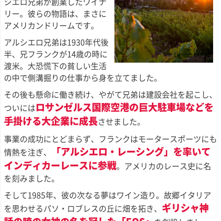
シエロ兄弟が創業したワイナ
リー。彼らの物語は、まさに
アメリカンドリームです。
アルシエロ兄弟は1930年代後
半、兄フランクが14歳の時に
渡米。大恐慌下の貧しい生活
の中で側溝掘りの仕事から身を立てました。
その後も懸命に働き続け、やがて兄弟は建設会社を起こし、
ロサンゼルス国際空港の巨大駐車場などを
ついには
手掛ける大企業に成長
させました。
事業の成功にとどまらず、フランクはモータースポーツにも
「アルシエロ・レーシング」を率いて
情熱を注ぎ、
インディカーレースに参戦
。アメリカのレース史に名
を刻みました。
そして1985年、彼の次なる夢はワイン造り。故郷イタリア
ギリシャ神
を思わせるパソ・ロブレスの丘に畑を拓き、