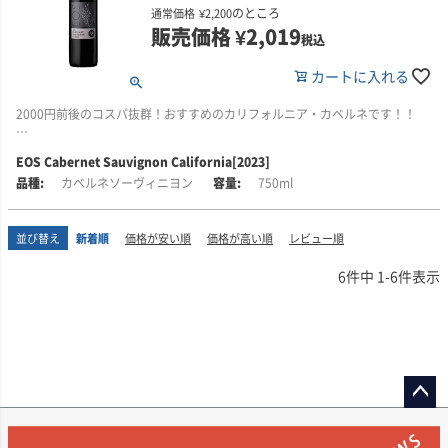
2022年のカリフォルニアの生育期は、乾燥した冬と降雨量の少ない穏やかな
のところ
通常価格
¥
2,200
■イオスについて
春に始まり、初夏まで理想的な天候が続きました。8月下旬からの猛暑により
販売価格
¥
2,019
税込
イオスは、1980年代にイタリアから移住した、アルシエロ兄弟によってパ
収穫は早まり、収量は平均を下回りましたが、凝縮した風味を持つ小粒のブ
ソ・ロブレスに創設され、大きな成功を収めたワイナリーです。2010年には
ドウが収穫されました。総じて、このヴィンテージは優れた凝縮感と複雑な
カートに入れる
ビル・フォーリー率いるフォーリー・ファミリー・ワインズの一員となり、
風味を備えた、高品質なワインを生み出しています。
新たな時代を迎えました。
2000円前後のコスパ抜群！おすすめのカリフォルニア・カベルネです！！
■栽培について
ブランド名の「EOS」は、毎朝天の門を開けて太陽を昇らせるギリシャ神話
イオスでは、「偉大なワインは偉大な果実なしには造れない」と考えていま
の暁の女神イオスに由来します。情熱的な性格ゆえに呪いを受けた彼女の物
■生産者のコメント
す。カリフォルニア州のレイク郡、ソノマ郡、セントラル・コースト地域な
EOS Cabernet Sauvignon California[2023]
語になぞらえ、EOSではすべてのブドウを夜明け前に手摘みで収穫。その情
このワインは、ボイセンベリー、ブラックチェリー、トフィーの香りから始
ど、有数のブドウ産地にある良質な畑からブドウを調達しています。これら
カベルネソーヴィニヨン
750ml
熱がワイン造りに注ぎ込まれています。
まります。口に含むと、ダークプラム、チェリー、ブラックティー、モカの
の地域は地理的に多様で、それぞれ独特の微気候を有しており、ユニークな
風味が広がり、豊かなフィニッシュへと続きます。熟成チェダーをのせたグ
アロマ、フレーバー、テクスチャーを持つワインを生み出しています。
現在では、かつてのパソ・ロブレス単一畑に限定された生産から一歩進み、
リルハンバーグ、バーベキューリブ、ブルーチーズなどと相性抜群です。ア
並び替え
新着順
価格が安い順
価格が高い順
レビュー順
冷涼な沿岸部を含む高品質な自社畑のブドウを使用。これにより、ワインの
ルコール度数13.5％。
品質は飛躍的に向上し、果実味とバランスに優れた味わいが特徴となってい
■イオスについて
6
件中
1
-
6
件表示
ます。持続可能な農法(CCSW認証)のもと管理された畑から、品種の個性を活
■ヴィンテージについて
イオスは、1980年代にイタリアから移住した、アルシエロ兄弟によってパ
かした単一品種ワインを中心に、モダンで誠実なスタイルをリーズナブルな
2023年のカリフォルニアの生育シーズンは、再び非常に雨の多い冬から始ま
ソ・ロブレスに創設され、大きな成功を収めたワイナリーです。2010年には
価格で提供しています。
りました。十分な降雨と遅霜の少なさにより、この優れたヴィンテージは好
ビル・フォーリー率いるフォーリー・ファミリー・ワインズの一員となり、
スタートを切りましたが、春の遅い時期の降雨と涼しい夏の影響で、ブドウ
新たな時代を迎えました。
の成熟は遅れました。
ブランド名の「EOS」は、毎朝天の門を開けて太陽を昇らせるギリシャ神話
それでも猛暑や霜害に見舞われることはなく、結果として、このヴィンテー
の暁の女神イオスに由来します。情熱的な性格ゆえに呪いを受けた彼女の物
ジは「過去10年間でも屈指の仕上がり」となりました！
語になぞらえ、EOSではすべてのブドウを夜明け前に手摘みで収穫。その情
ペー
熱がワイン造りに注ぎ込まれています。
■栽培について
ジト