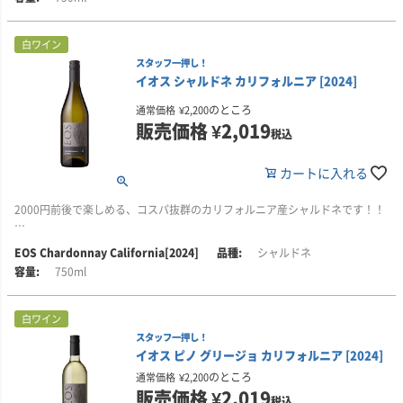
■生産者のコメント
このワインは、チェリー、ボイズンベリー、ブラックベリーに、タバコを思
わせるスパイスのニュアンスが重なる、魅力的な香りで幕を開けます。口に
白ワイン
含むと、ラズベリー、アールグレイティー、プラム、カルダモン、ココアを
スタッフ一押し！
思わせる風味が広がり、力強いタンニンが味わいを支えます。フィニッシュ
イオス シャルドネ カリフォルニア [2024]
はなめらかで、ヴェルヴェットのように柔らかな印象です。
のところ
通常価格
¥
2,200
pH3.55。総酸度5.6g/L。アルコール度数14.5％。
販売価格
¥
2,019
税込
■ヴィンテージについて
カートに入れる
2024年の生育期は、長く雨の多い休眠期のあと、穏やかな春を迎えたことが
特徴です。これによりブドウは健やかに生育し、長い成熟期間を確保するこ
とができました。その結果、フレッシュな酸と力強い骨格を備え、熟成ポテ
2000円前後で楽しめる、コスパ抜群のカリフォルニア産シャルドネです！！
ンシャルも期待できるワインに仕上がっています。
■生産者のコメント
EOS Chardonnay California[2024]
シャルドネ
■栽培について
このワインは、洋梨、ブラウンスパイス、ベルガモットオレンジ、バターク
イオスでは、「偉大なワインは、偉大な果実なしには造れない」と考えてい
750ml
リームを思わせる香りから始まります。口に含むと、ナツメグやトフィー、
ます。
焼きリンゴの風味が広がり、フレッシュな酸味と、丸みのある美しいフィニ
ッシュが魅力です。アルコール度数13.5％。
このワインには、カリフォルニア州レイク郡、ソノマ郡、セントラル・コー
白ワイン
ストなど、カリフォルニア有数のブドウ産地にある良質な畑のブドウが使わ
スタッフ一押し！
■ヴィンテージについて
れています。これらの地域は地理的な多様性に富み、それぞれに異なる微気
イオス ピノ グリージョ カリフォルニア [2024]
2024年の生育期は、長く多雨の休眠期のあとに穏やかな春が訪れたことが特
候を備えています。その個性が、ワインにユニークなアロマ、フレーバー、
徴です。このおかげで、ブドウは健全に育ち、ゆっくりとした成熟期を迎え
のところ
通常価格
¥
2,200
質感をもたらしています。
ることができました。結果として、アルコール度数は抑えられ、酸が高く、
販売価格
¥
2,019
税込