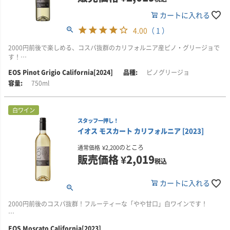
力強い骨格を備えたワインが生まれています。優れた熟成ポテンシャルを期
待できるヴィンテージです。
カートに入れる
■イオスについて
イオスは、1980年代にイタリアから移住した、アルシエロ兄弟によってパ
■栽培について
4.00
（ 1 ）
ソ・ロブレスに創設され、大きな成功を収めたワイナリーです。2010年には
イオスでは、「偉大なワインは偉大な果実なしには造れない」と考えていま
ビル・フォーリー率いるフォーリー・ファミリー・ワインズの一員となり、
す。カリフォルニア州のレイク郡、ソノマ郡、セントラル・コースト地域な
2000円前後で楽しめる、コスパ抜群のカリフォルニア産ピノ・グリージョで
新たな時代を迎えました。
ど、有数のブドウ産地にある良質な畑からブドウを調達しています。これら
す！
の地域は地理的に多様で、それぞれ独特の微気候を有しており、ユニークな
ブランド名の「EOS」は、毎朝天の門を開けて太陽を昇らせるギリシャ神話
EOS Pinot Grigio California[2024]
ピノグリージョ
アロマ、フレーバー、テクスチャーを持つワインを生み出しています。
■生産者のコメント
の暁の女神イオスに由来します。情熱的な性格ゆえに呪いを受けた彼女の物
750ml
このワインは、芳香豊かな品種の魅力をしっかりと引き出しています。香り
語になぞらえ、EOSではすべてのブドウを夜明け前に手摘みで収穫。その情
にはライチや白桃、オレンジなどの柑橘類、そしてフレッシュな花のニュア
熱がワイン造りに注ぎ込まれています。
■イオスについて
ンスが広がります。味わいは軽やかで爽やか。レモンやマンゴーの風味に加
白ワイン
イオスは、1980年代にイタリアから移住した、アルシエロ兄弟によってパ
え、キーライム、アプリコット、トロピカルフルーツのニュアンスも感じら
現在では、かつてのパソ・ロブレス単一畑に限定された生産から一歩進み、
ソ・ロブレスに創設され、大きな成功を収めたワイナリーです。2010年には
スタッフ一押し！
れます。アルコール度数12.0％。
冷涼な沿岸部を含む高品質な自社畑のブドウを使用。これにより、ワインの
ビル・フォーリー率いるフォーリー・ファミリー・ワインズの一員となり、
イオス モスカート カリフォルニア [2023]
品質は飛躍的に向上し、果実味とバランスに優れた味わいが特徴となってい
新たな時代を迎えました。
グリルしたスズキやサーモンと好相性で、ワインのミネラル感をより引き立
ます。持続可能な農法(CCSW認証)のもと管理された畑から、品種の個性を活
のところ
通常価格
¥
2,200
ててくれます。
かした単一品種ワインを中心に、モダンで誠実なスタイルをリーズナブルな
販売価格
¥
2,019
ブランド名の「EOS」は、毎朝天の門を開けて太陽を昇らせるギリシャ神話
税込
価格で提供しています。
の暁の女神イオスに由来します。情熱的な性格ゆえに呪いを受けた彼女の物
■ヴィンテージについて
語になぞらえ、EOSではすべてのブドウを夜明け前に手摘みで収穫。その情
2024年の生育期は、降雨の多い休眠期のあとに穏やかな春を迎えたことが特
カートに入れる
熱がワイン造りに注ぎ込まれています。
徴です。これによりブドウは健全に生育し、長い成熟期を確保できました。
その結果、アルコール度数は抑えられ、酸が高く、しっかりとした骨格を備
現在では、かつてのパソ・ロブレス単一畑に限定された生産から一歩進み、
2000円前後のコスパ抜群！フルーティーな「やや甘口」白ワインです！
えたワインに仕上がり、優れた熟成ポテンシャルを秘めています。
冷涼な沿岸部を含む高品質な自社畑のブドウを使用。これにより、ワインの
品質は飛躍的に向上し、果実味とバランスに優れた味わいが特徴となってい
■生産者のコメント
■栽培について
EOS Moscato California[2023]