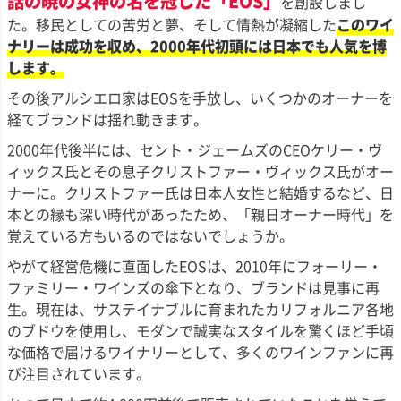
話の暁の女神の名を冠した「EOS」
を創設しまし
た。移民としての苦労と夢、そして情熱が凝縮した
このワイ
ナリーは成功を収め、2000年代初頭には日本でも人気を博
します。
その後アルシエロ家はEOSを手放し、いくつかのオーナーを
経てブランドは揺れ動きます。
2000年代後半には、セント・ジェームズのCEOケリー・ヴ
ィックス氏とその息子クリストファー・ヴィックス氏がオー
ナーに。クリストファー氏は日本人女性と結婚するなど、日
本との縁も深い時代があったため、「親日オーナー時代」を
覚えている方もいるのではないでしょうか。
やがて経営危機に直面したEOSは、2010年にフォーリー・
ファミリー・ワインズの傘下となり、ブランドは見事に再
生。現在は、サステイナブルに育まれたカリフォルニア各地
のブドウを使用し、モダンで誠実なスタイルを驚くほど手頃
な価格で届けるワイナリーとして、多くのワインファンに再
び注目されています。