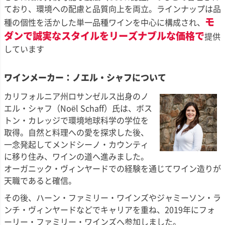
ており、環境への配慮と品質向上を両立。ラインナップは品
モ
種の個性を活かした単一品種ワインを中心に構成され、
ダンで誠実なスタイルをリーズナブルな価格で
提供
しています
ワインメーカー：ノエル・シャフについて
カリフォルニア州ロサンゼルス出身のノ
エル・シャフ（Noël Schaff）氏は、ボス
トン・カレッジで環境地球科学の学位を
取得。自然と料理への愛を探求した後、
一念発起してメンドシーノ・カウンティ
に移り住み、ワインの道へ進みました。
オーガニック・ヴィンヤードでの経験を通じてワイン造りが
天職であると確信。
その後、ハーン・ファミリー・ワインズやジャミーソン・ラ
ンチ・ヴィンヤードなどでキャリアを重ね、2019年にフォ
ーリー・ファミリー・ワインズへ参加しました。