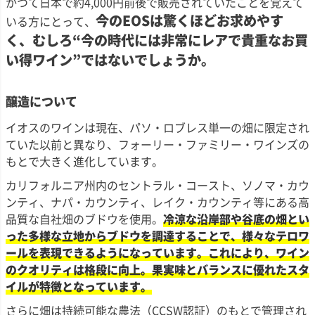
かつて日本で約4,000円前後で販売されていたことを覚えて
今のEOSは驚くほどお求めやす
いる方にとって、
く、むしろ“今の時代には非常にレアで貴重なお買
い得ワイン”ではないでしょうか。
醸造について
イオスのワインは現在、パソ・ロブレス単一の畑に限定され
ていた以前と異なり、フォーリー・ファミリー・ワインズの
もとで大きく進化しています。
カリフォルニア州内のセントラル・コースト、ソノマ・カウ
ンティ、ナパ・カウンティ、レイク・カウンティ等にある高
品質な自社畑のブドウを使用。
冷涼な沿岸部や谷底の畑とい
った多様な立地からブドウを調達することで、様々なテロワ
ールを表現できるようになっています。これにより、ワイン
のクオリティは格段に向上。果実味とバランスに優れたスタ
イルが特徴となっています。
さらに畑は持続可能な農法（CCSW認証）のもとで管理され