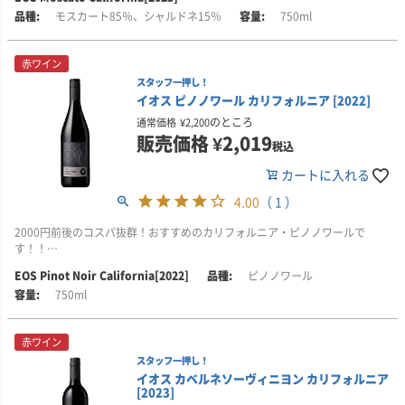
ます。持続可能な農法(CCSW認証)のもと管理された畑から、品種の個性を活
このワインは、キャンディのようなオレンジピールと、爽やかなピーチソル
イオスでは、「偉大なワインは偉大な果実なしには造れない」と考えていま
モスカート85％、シャルドネ15％
750ml
かした単一品種ワインを中心に、モダンで誠実なスタイルをリーズナブルな
ベを思わせる華やかな香りが広がります。口に含むと、明るい柑橘類の風味
す。カリフォルニア州のレイク郡、ソノマ郡、セントラル・コースト地域な
価格で提供しています。
とフローラルな余韻が心地よく続きます。
ど、有数のブドウ産地にある良質な畑からブドウを調達しています。これら
の地域は地理的に多様で、それぞれ独特の微気候を有しており、ユニークな
赤ワイン
甘く、豊かな質感を持つ、このクラシックなモスカートは、季節を問わず楽
アロマ、フレーバー、テクスチャーを持つワインを生み出しています。
スタッフ一押し！
しめる1本。シンプルな野菜スティックやバーベキュー料理との相性も抜群で
イオス ピノノワール カリフォルニア [2022]
す。アルコール度数12.3％。
■イオスについて
のところ
通常価格
¥
2,200
■ヴィンテージについて
イオスは、1980年代にイタリアから移住した、アルシエロ兄弟によってパ
販売価格
¥
2,019
税込
2023年のカリフォルニアの生育シーズンは、再び非常に雨の多い冬から始ま
ソ・ロブレスに創設され、大きな成功を収めたワイナリーです。2010年には
りました。十分な降雨と遅霜の少なさにより、この優れたヴィンテージは好
ビル・フォーリー率いるフォーリー・ファミリー・ワインズの一員となり、
カートに入れる
スタートを切ることができましたが、春の遅い時期の雨と、涼しい夏の影響
新たな時代を迎えました。
で、ブドウの成熟は遅れました。
4.00
（ 1 ）
ブランド名の「EOS」は、毎朝天の門を開けて太陽を昇らせるギリシャ神話
しかし猛暑や霜害に見舞われることもなく、このヴィンテージは過去10年間
の暁の女神イオスに由来します。情熱的な性格ゆえに呪いを受けた彼女の物
2000円前後のコスパ抜群！おすすめのカリフォルニア・ピノノワールで
でも屈指の仕上がりとなりました。この年のワインはすばらしい深み、骨
語になぞらえ、EOSではすべてのブドウを夜明け前に手摘みで収穫。その情
す！！
格、フィネス、そして豊な風味を兼ね備えています。
熱がワイン造りに注ぎ込まれています。
EOS Pinot Noir California[2022]
ピノノワール
■生産者のコメント
750ml
■栽培について
現在では、かつてのパソ・ロブレス単一畑に限定された生産から一歩進み、
このワインは、ドライストロベリー、ルバーブ、プラム、大地を思わせるス
イオスでは、「偉大なワインは偉大な果実なしには造れない」と考えていま
冷涼な沿岸部を含む高品質な自社畑のブドウを使用。これにより、ワインの
パイスのアロマを放ちます。口に含むと、鮮やかなチェリーにベイキング・
す。カリフォルニア州のレイク郡、ソノマ郡、セントラル・コースト地域な
品質は飛躍的に向上し、果実味とバランスに優れた味わいが特徴となってい
スパイス、コーラ、タバコの風味が広がります。マッシュルームとグリュイ
赤ワイン
ど、有数のブドウ産地にある良質な畑からブドウを調達しています。これら
ます。持続可能な農法(CCSW認証)のもと管理された畑から、品種の個性を活
エールチーズのタルト、グリルしたサーモン、ハーブをきかせたチキンロー
の地域は地理的に多様で、それぞれ独特の微気候を有しており、ユニークな
スタッフ一押し！
かした単一品種ワインを中心に、モダンで誠実なスタイルをリーズナブルな
ストと好相性です。アルコール度数13.5％。
アロマ、フレーバー、テクスチャーを持つワインを生み出しています。
イオス カベルネソーヴィニヨン カリフォルニア
価格で提供しています。
[2023]
■ヴィンテージについて