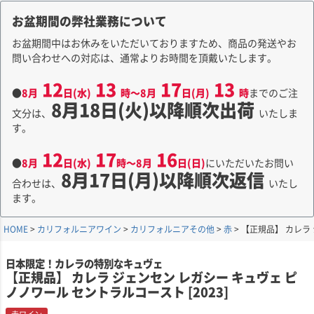
お盆期間の弊社業務について
お盆期間中はお休みをいただいておりますため、商品の発送やお
問い合わせへの対応は、通常よりお時間を頂戴いたします。
12
13
17
13
●
8月
日(水)
時～8月
日(月)
時
までのご注
8月18日(火)以降順次出荷
文分は、
いたしま
す。
12
17
16
●
8月
日(水)
時～8月
日(日)
にいただいたお問い
8月17日(月)以降順次返信
合わせは、
いたし
ます。
HOME
カリフォルニアワイン
カリフォルニアその他
赤
【正規品】 カレラ 
日本限定！カレラの特別なキュヴェ
【正規品】 カレラ ジェンセン レガシー キュヴェ ピ
ノノワール セントラルコースト [2023]