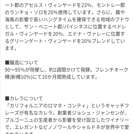
ート郡のアセルス・ヴィンヤードを23％、モントレー郡
のランチョ・ソロを20％使用しています。さらに、霧や
海風の影響で長いハングタイムを確保できる地域のブドウ
として、サン・ベニート郡/パイシネスに位置するペドレ
ガル・ヴィンヤードを20％、エドナ・ヴァレーに位置す
るグリーンゲート・ヴィンヤードを20％ブレンドしてい
ます。
■醸造について
90～95％が除梗し、約2週間かけて発酵。フレンチオーク
樽(新樽10％)にて10か月間熟成しています。
■カレラについて
「カリフォルニアのロマネ・コンティ」というキャッチフ
レーズが有名なカレラ。創業者ジョシュ・ジャンセンが、
ブルゴーニュの生産者から影響を受け設立したワイナリー
で、エレガントなピノノワールやシャルドネが世界中で愛