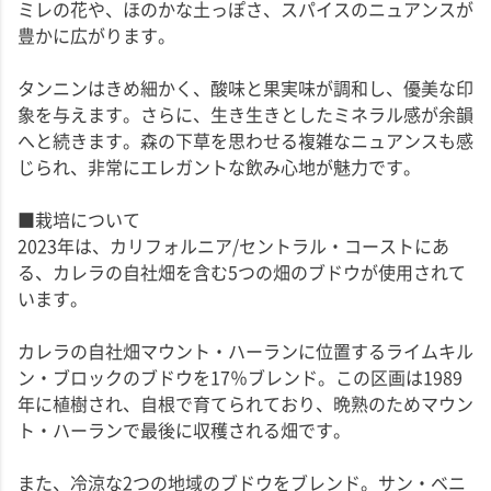
ミレの花や、ほのかな土っぽさ、スパイスのニュアンスが
豊かに広がります。
タンニンはきめ細かく、酸味と果実味が調和し、優美な印
象を与えます。さらに、生き生きとしたミネラル感が余韻
へと続きます。森の下草を思わせる複雑なニュアンスも感
じられ、非常にエレガントな飲み心地が魅力です。
■栽培について
2023年は、カリフォルニア/セントラル・コーストにあ
る、カレラの自社畑を含む5つの畑のブドウが使用されて
います。
カレラの自社畑マウント・ハーランに位置するライムキル
ン・ブロックのブドウを17％ブレンド。この区画は1989
年に植樹され、自根で育てられており、晩熟のためマウン
ト・ハーランで最後に収穫される畑です。
また、冷涼な2つの地域のブドウをブレンド。サン・ベニ