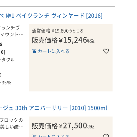
№1 ベイツランチ ヴィンヤード [2016]
ツランチヴ
通常価格
¥
19,800
のところ
のマウントマ
15,246
販売価格
¥
イツランチ
税込
S
レンドして造
カートに入れる
16]
ンタクル
に延びた
す。数百フ
口
られたもの
35％
た鉄分が豊富
土壌でドライ
9月13日
30th アニバーサリー [2010] 1500ml
タンクで醸し
新樽35％）
Kブロックの
インメーカー
27,500
販売価格
¥
、美しい酸と
税込
されます。ジ
カートに入れる