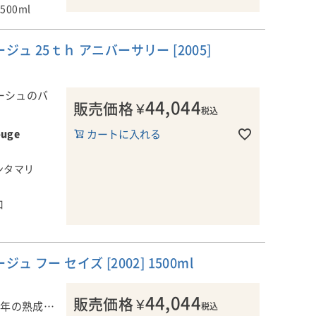
を飲むことを
1500ml
ュ 25ｔｈ アニバーサリー [2005]
なく、このワ
ラン、アリ
造りはじめた
ーシュのバ
44,044
販売価格
¥
税込
ouge
カートに入れる
のニックネ
、100％
ンタマリ
ず、生き生
ルニアのシャ
ンが高いパー
口
ゼ（反対、対
フー セイズ [2002] 1500ml
44,044
販売価格
¥
長年の熟成を
税込