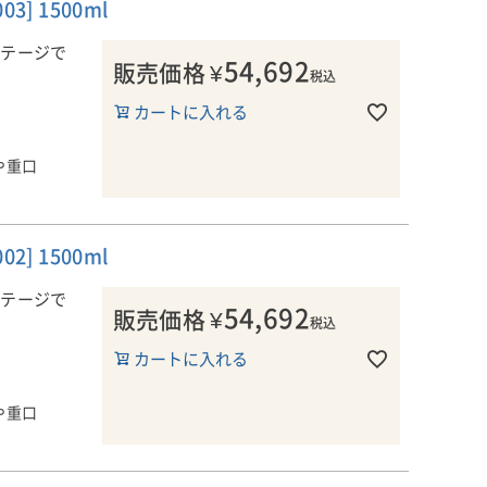
] 1500ml
・ワインとな
るため、味わ
ンテージで
54,692
販売価格
¥
ールをなって
税込
カートに入れる
ノ・ノワール
高い樽）をブ
や重口
、セレクショ
・ノワールを
の位置付けな
アを代表する
] 1500ml
・ワインとな
るため、味わ
ンテージで
54,692
販売価格
¥
ールをなって
税込
カートに入れる
ノ・ノワール
高い樽）をブ
や重口
、セレクショ
・ノワールを
の位置付けな