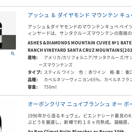
アッシュ ＆ ダイヤモンド マウンテン キュベ 
アッシュ＆ダイヤモンドのマウンテンキュベ ベイ
ィンヤードは、サンタクルーズマウンテンの南端
ドンナ近くに位置し、4世代に渡り続く歴史あるベ
ASHES &DIAMONDS MOUNTAIN CUVEE №1 BATE
のカベルネソーヴィニヨンとカベルネフランをブ
RANCH VINEYARD SANTA CRUZ MOUNTAINS[20
りました。
アメリカ/カリフォルニア/サンタクルーズ/サ
ーズマウンテンズ
このカベルネソーヴィニヨンは、斜度30％の南西
2100フィートの山頂付近の標高の高い畑のもので
スティル ワイン
色： 赤ワイン
軽-重： 重
ィート下の古木のカベルネフランは1972年に植え
カベルネソーヴィニヨン65％、カベルネフラン
です。水はけの大変良い、地球の底から噴き出し
750ml
な火山性のマグマが分解され含まれたシルト質の
ファーミングされています。2種のブドウはそれぞれ
オーボンクリマ ニュイブランシュ オー ボージュ 
に収穫、自然酵母を用い、13日間ステンレス鋼の
ました。その後Canton 社製アメリカンオーク樽（
1996年から造るキュヴェ。ビエンナシード最良の
に移し20か月間樽熟成しました。このワインのワ
ぶどうを厳選し、新樽で約１８ヶ月熟成。凝縮感
はダイアナ・スノーデン女氏です。
いう素晴らしいストラクチャをもち、熟成も期待
Au Bon Climat Nuits Blanches au Bouge 30th