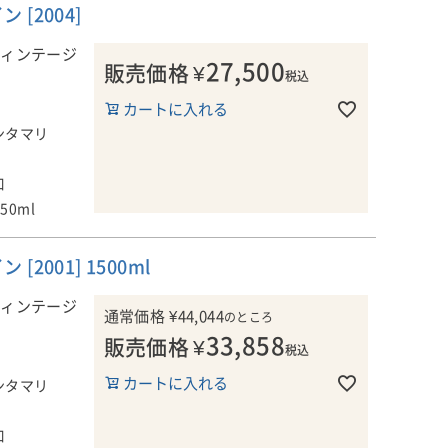
アを代表する
[2004]
・ワインとな
るため、味わ
ヴィンテージ
27,500
販売価格
¥
ールをなって
税込
カートに入れる
ルトン・シ
ンタマリ
ニュ大帝の妻
名されまし
口
染まっている
を飲むことを
750ml
001] 1500ml
なく、このワ
ラン、アリ
ヴィンテージ
通常価格
¥
44,044
造りはじめた
のところ
33,858
販売価格
¥
税込
ルトン・シ
カートに入れる
ンタマリ
ニュ大帝の妻
名されまし
口
染まっている