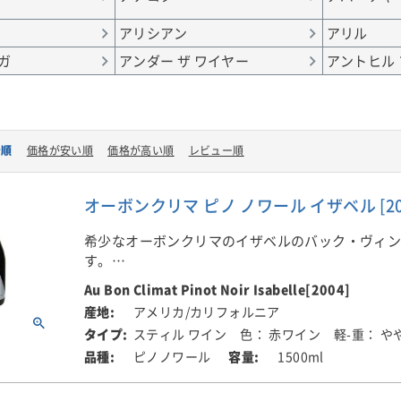
アリシアン
アリル
ガ
アンダー ザ ワイヤー
アントヒル
着順
価格が安い順
価格が高い順
レビュー順
オーボンクリマ ピノ ノワール イザベル [2004
希少なオーボンクリマのイザベルのバック・ヴィ
す。
Au Bon Climat Pinot Noir Isabelle[2004]
イザベルは、オーボンクリマが造る、すべてのピ
アメリカ/カリフォルニア
から選ばれたベスト・バレル（毎年最高に品質の
スティル ワイン
色： 赤ワイン
軽-重： や
レンドしています。毎年の比率は、非公開ですが
ピノノワール
1500ml
ンは郡を超えて選ばれています。広い地域のピノ
ブレンドしているため、オーボンクリマの最高峰
がら、AVAはカリフォルニアです。カリフォルニ