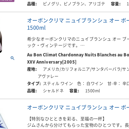
のは見た目に悪く、妻・ヒルデガードが白ワイン
ピノグリ、ピノブラン、アリゴテ
勧めたことに因んでいます。
オーボンクリマ ニュイブランシュ オー ボージ
かつて、コルトンの丘には、シャルドネだけでは
1500ml
インで使われる3つの品種（ピノ・グリ、ピノ・ブ
ゴテ）が植えられていたという話のヒントを得て
希少なオーボンクリマのニュイブランシュ オー ブ
ワインです。
ック・ヴィンテージです。
Au Bon Climat Chardonnay Nuits Blanches au B
1996年から造られるキュヴェです。この白ワイン
XXV Anniversary[2005]
ームは毎年変わります。フランソワ・フレールの樽で
アメリカ/カリフォルニア/サンタバーバラ/サ
樽発酵＆樽熟成、100％新樽で醸造しても重くなら
アヴァレー
きとしたと特別なワインです。かつて、カリフォ
ルドネの代名詞とも言われた樽香たっぷりのワイ
スティル ワイン
色： 白ワイン
甘-辛： 辛
カー・ポイントを取ることに対して、アンチテー
シャルドネ
1500ml
立）を唱えることから始まったワインです。
オーボンクリマ ニュイブランシュ オー ボージュ 
【特別なひとときを彩る、至福の一杯】
ジムさんから分けてもらった宝物のひとつです。