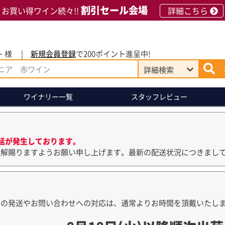
割引セール会場
お買い得ワイン続々!!
詳細こちら
 様
新規会員登録
で200ポイント進呈中!
詳細
検索
ワイナリー
一覧
スタッフレビュー
延が発生しております。
理解賜りますようお願い申し上げます。最新の配送状況につきまし
品の発送やお問い合わせへの対応は、通常よりお時間を頂戴いたし