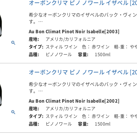
オーボンクリマ ピノ ノワール イザベル [2003
最高峰のピノ・ノワール、マルチ・ヴィンヤード
っています。様々な要素が各畑からブレンドされ
希少なオーボンクリマのイザベルのバック・ヴィ
いの深さ、複雑さが加わる素晴らしいピノ・ノワ
す。
います。
Au Bon Climat Pinot Noir Isabelle[2003]
イザベルは、オーボンクリマが造る、すべてのピ
アメリカ/カリフォルニア
から選ばれたベスト・バレル（毎年最高に品質の
スティル ワイン
色： 赤ワイン
軽-重： や
レンドしています。毎年の比率は、非公開ですが
ピノノワール
1500ml
ンは郡を超えて選ばれています。広い地域のピノ
ブレンドしているため、オーボンクリマの最高峰
がら、AVAはカリフォルニアです。カリフォルニ
オーボンクリマ ピノ ノワール イザベル [2002
最高峰のピノ・ノワール、マルチ・ヴィンヤード
っています。様々な要素が各畑からブレンドされ
希少なオーボンクリマのイザベルのバック・ヴィ
いの深さ、複雑さが加わる素晴らしいピノ・ノワ
す。
います。
Au Bon Climat Pinot Noir Isabelle[2002]
イザベルは、オーボンクリマが造る、すべてのピ
アメリカ/カリフォルニア
から選ばれたベスト・バレル（毎年最高に品質の
スティル ワイン
色： 赤ワイン
軽-重： や
レンドしています。毎年の比率は、非公開ですが
ピノノワール
1500ml
ンは郡を超えて選ばれています。広い地域のピノ
ブレンドしているため、オーボンクリマの最高峰