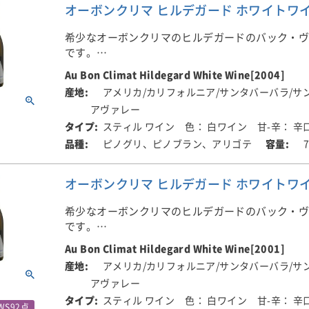
がら、AVAはカリフォルニアです。カリフォルニ
オーボンクリマ ヒルデガード ホワイトワイン 
最高峰のピノ・ノワール、マルチ・ヴィンヤード
っています。様々な要素が各畑からブレンドされ
希少なオーボンクリマのヒルデガードのバック・
いの深さ、複雑さが加わる素晴らしいピノ・ノワ
です。
います。
Au Bon Climat Hildegard White Wine[2004]
1998年から造られる白ワイン。ブルゴーニュのコ
アメリカ/カリフォルニア/サンタバーバラ/サ
ャルルマーニュにも、その名を残すシャルルマー
アヴァレー
の名ヒルデガードと白ワインの逸話にちなんで命
スティル ワイン
色： 白ワイン
甘-辛： 辛
た。シャルルマーニュ大帝の白い髭が赤ワインに
のは見た目に悪く、妻・ヒルデガードが白ワイン
ピノグリ、ピノブラン、アリゴテ
勧めたことに因んでいます。
オーボンクリマ ヒルデガード ホワイトワイン [2
かつて、コルトンの丘には、シャルドネだけでは
インで使われる3つの品種（ピノ・グリ、ピノ・ブ
希少なオーボンクリマのヒルデガードのバック・
ゴテ）が植えられていたという話のヒントを得て
です。
ワインです。
Au Bon Climat Hildegard White Wine[2001]
1998年から造られる白ワイン。ブルゴーニュのコ
アメリカ/カリフォルニア/サンタバーバラ/サ
ャルルマーニュにも、その名を残すシャルルマー
アヴァレー
の名ヒルデガードと白ワインの逸話にちなんで命
スティル ワイン
色： 白ワイン
甘-辛： 辛
た。シャルルマーニュ大帝の白い髭が赤ワインに
WS92点