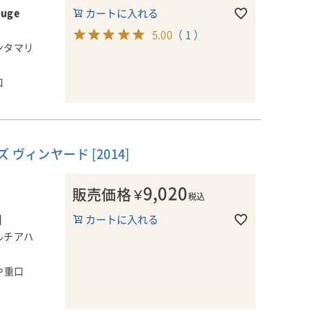
ouge
カートに入れる
5.00
（ 1 ）
ンタマリ
口
ヴィンヤード [2014]
9,020
販売価格
¥
税込
]
カートに入れる
ルチアハ
や重口