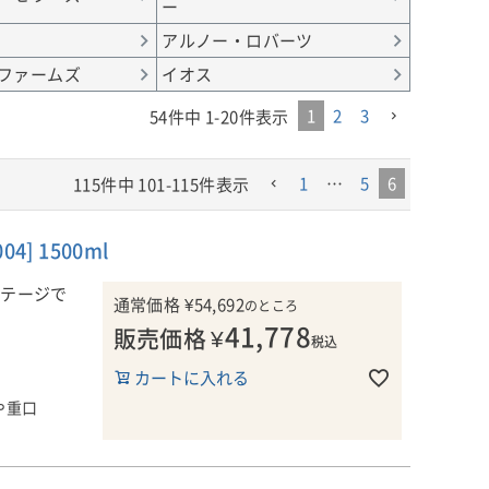
ー
アルノー・ロバーツ
 ファームズ
イオス
1
2
3
54
件中
1
-
20
件表示
1
…
5
6
115
件中
101
-
115
件表示
] 1500ml
ンテージで
通常価格
¥
54,692
のところ
41,778
販売価格
¥
税込
ノ・ノワール
カートに入れる
高い樽）をブ
や重口
、セレクショ
・ノワールを
の位置付けな
アを代表する