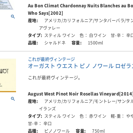
経た奥深い味わいに、ただただ感動するばかり。
Au Bon Climat Chardonnay Nuits Blanches au B
Who Says[2002]
アメリカ/カリフォルニア/サンタバーバラ/サ
アヴァレー
スティル ワイン
色： 白ワイン
甘-辛： 辛
シャルドネ
1500ml
これが最終ヴィンテージ
オーガスト ウエスト ピノ ノワール ロゼラズ 
これが最終ヴィンテージ。
August West Pinot Noir Rosellas Vineyard[2014
アメリカ/カリフォルニア/モントレー/サンタ
イランズ
スティル ワイン
色： 赤ワイン
軽-重： や
甘-辛： 辛口
ピノノワール
750ml